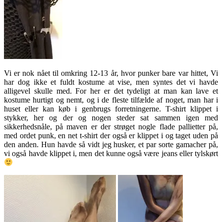
Vi er nok nået til omkring 12-13 år, hvor punker bare var hittet, Vi
har dog ikke et fuldt kostume at vise, men syntes det vi havde
alligevel skulle med. For her er det tydeligt at man kan lave et
kostume hurtigt og nemt, og i de fleste tilfælde af noget, man har i
huset eller kan køb i genbrugs forretningerne. T-shirt klippet i
stykker, her og der og nogen steder sat sammen igen med
sikkerhedsnåle, på maven er der strøget nogle flade pallietter på,
med ordet punk, en net t-shirt der også er klippet i og taget uden på
den anden. Hun havde så vidt jeg husker, et par sorte gamacher på,
vi også havde klippet i, men det kunne også være jeans eller tylskørt