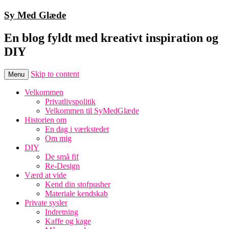
Sy Med Glæde
En blog fyldt med kreativt inspiration og
DIY
Skip to content
Menu
Velkommen
Privatlivspolitik
Velkommen til SyMedGlæde
Historien om
En dag i værkstedet
Om mig
DIY
De små fif
Re-Design
Værd at vide
Kend din stofpusher
Materiale kendskab
Private sysler
Indretning
Kaffe og kage