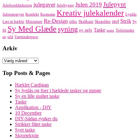
Julepynt
julegaver
Julen 2019
Juleborddækning
Julehygge
Kreativ julekalender
Juletræspynt
Konfekt
Kostume
Lynlås
Re-Design
Strik
stof
Lær at hækle
Miniature
silke
Skråkant
Skrædder
Sy
Sy Med Glæde
syning
Taske
sy selv
fif
Toilettaske
teater
uld
Værtindegave
tøj
Arkiv
Arkiv
Top Posts & Pages
Hæklet Cardigan
Sy lynlås og foer i hæklede tasker og punge
Sy en lille quiltet taske
Taske
Applikation - DIY
10 December
DIY-Sådan rynker du
Strikket filtet taske
Syet taske
Skjortekjole