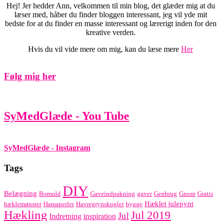
Hej! Jer hedder Ann, velkommen til min blog, det glæder mig at du
læser med, håber du finder bloggen interessant, jeg vil yde mit
bedste for at du finder en masse interessant og lærerigt inden for den
kreative verden.
Hvis du vil vide mere om mig, kan du læse mere
Her
Følg mig her
SyMedGlæde - You Tube
SyMedGlæde - Instagram
Tags
DIY
Belægning
Bomuld
Gaveindpakning
gaver
Genbrug
Gnom
Gratis
Hæklet julepynt
hæklemønster
Hamaperler
Havregrynskugler
hygge
Hækling
Jul 2019
Jul
Indretning
inspiration