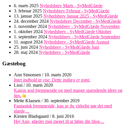
6. marts 2025
Nyhedsbrev Marts - SyMedGlæde
3. februar 2025
Nyhedsbrev Februar - SyMedGlæde
13. januar 2025
Nyhedsbrev Januar 2025 - SyMedGlæde
24. december 2024
Nyhedsbrev December - SyMedGlæde
1. november 2024
Nyhedsbrev - SyMedGlæde November
1. oktober 2024
Nyhedsbrev - SyMedGlæde Oktober
1. september 2024
Nyhedsbrev - SyMedGlæde September
11. august 2024
Nyhedsbrev - SyMedGlæde August
25. juni 2024
Nyhedsbrev - SyMedGlæde Juni
28. maj 2024
Nyhedsbrev - SyMedGlæde
Gæstebog
Ann Simonsen
/
10. marts 2020
Intet indhold at vise. Dette indlæg er tomt.
Lissi
/
10. marts 2020
Kanon god hjemmeside og med mange spændende ideer og
tips.
Mette Klausen
/
30. september 2019
Fantastisk hjemmeside, kan se du virkelig gør det med
glæde,...
Kirsten Bladsgaard
/
8. juni 2016
Hej Ann, glæder mig meget til at følge din blog,...