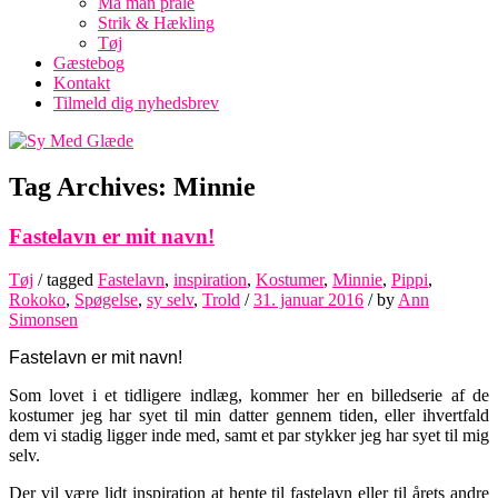
Må man prale
Strik & Hækling
Tøj
Gæstebog
Kontakt
Tilmeld dig nyhedsbrev
Tag Archives:
Minnie
Fastelavn er mit navn!
Tøj
/ tagged
Fastelavn
,
inspiration
,
Kostumer
,
Minnie
,
Pippi
,
Rokoko
,
Spøgelse
,
sy selv
,
Trold
/
31. januar 2016
/
by
Ann
Simonsen
Fastelavn er mit navn!
Som lovet i et tidligere indlæg, kommer her en billedserie af de
kostumer jeg har syet til min datter gennem tiden, eller ihvertfald
dem vi stadig ligger inde med, samt et par stykker jeg har syet til mig
selv.
Der vil være lidt inspiration at hente til fastelavn eller til årets andre