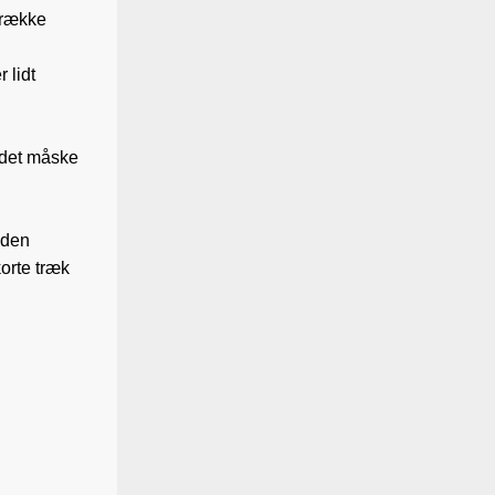
trække
g
 lidt
r det måske
 den
korte træk