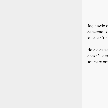
Jeg havde og
desværre ikk
fejl eller "
Heldigvis s
opskrift i d
lidt mere om