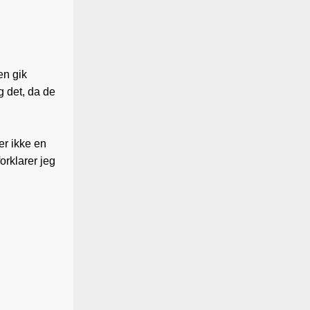
en gik
g det, da de
er ikke en
orklarer jeg