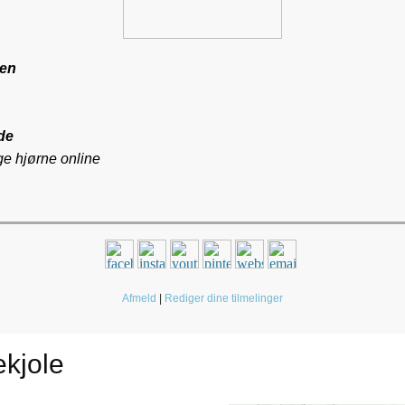
sen
de
ge hjørne online
Afmeld
|
Rediger dine tilmelinger
ekjole