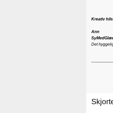
Kreativ hil
Ann
SyMedGlæ
Det hyggeli
Skjort