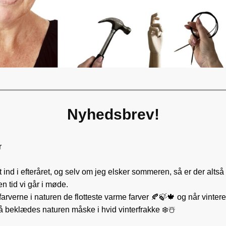
Nyhedsbrev!
r
t ind i efteråret, og selv om jeg elsker sommeren, så er der alts
n tid vi går i møde.
 farverne i naturen de flotteste varme farver 🍂🍃🍁 og når vint
å beklædes naturen måske i hvid vinterfrakke ❄️☃️