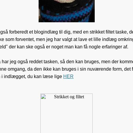
så forberedt et blogindlæg til dig, med en strikket filtet taske, d
e som forventet, men jeg har valgt at lave et lille indlæg omkrin
uheld" der kan ske også er noget man kan få nogle erfaringer af.
å har jeg også reddet tasken, så den kan bruges, men der komm
enne omgang, da den ikke kan bruges i sin nuværende form, det f
 i indlægget, du kan læse lige
HER