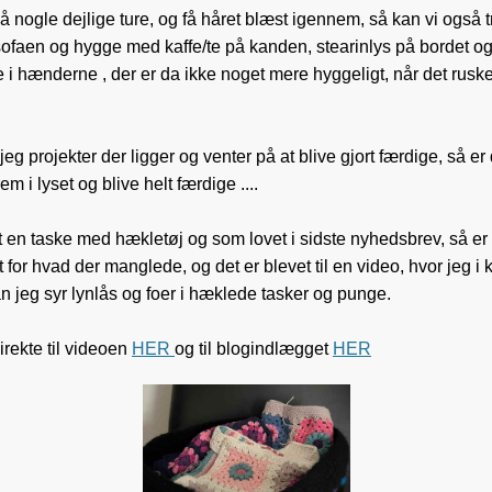
å nogle dejlige ture, og få håret blæst igennem, så kan vi også 
sofaen og hygge med kaffe/te på kanden, stearinlys på bordet o
i hænderne , der er da ikke noget mere hyggeligt, når det rusker
eg projekter der ligger og venter på at blive gjort færdige, så e
em i lyset og blive helt færdige ....
t en taske med hækletøj og som lovet i sidste nyhedsbrev, så er
or hvad der manglede, og det er blevet til en video, hvor jeg i 
n jeg syr lynlås og foer i hæklede tasker og punge.
rekte til videoen
HER
og til blogindlægget
HER