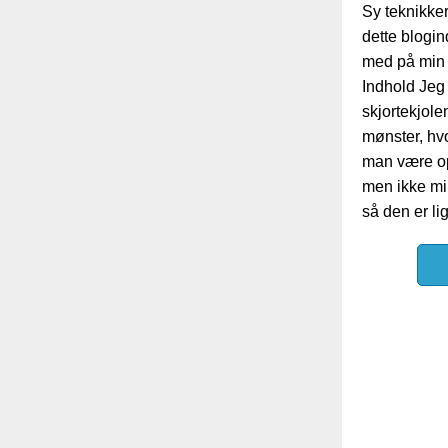
Sy teknikke
dette blogin
med på min v
Indhold Jeg
skjortekjolen
mønster, hv
man være op
men ikke mi
så den er li