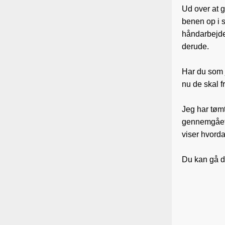
Ud over at g
benen op i 
håndarbejde 
derude.
Har du som j
nu de skal fr
Jeg har tøm
gennemgået f
viser hvorda
Du kan gå di