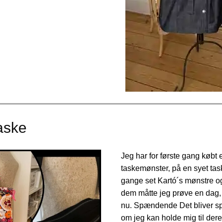
aske
Jeg har for første gang købt 
taskemønster, på en syet task
gange set Kartó´s mønstre og
dem måtte jeg prøve en dag, 
nu. Spændende Det bliver 
om jeg kan holde mig til der