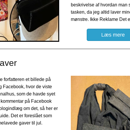
beskrivelse af hvordan man 
tasken, da jeg altid laver mi
mønstre. Ikke Reklame Det 
Læs mere
gaver
e forfatteren et billede på
g Facebook, hvor de viste
enalhus, som de havde syet
En kommentar på Facebook
blogindlæg om det, så her er
ide. Det er foreslået som
melavede gaver til jul.