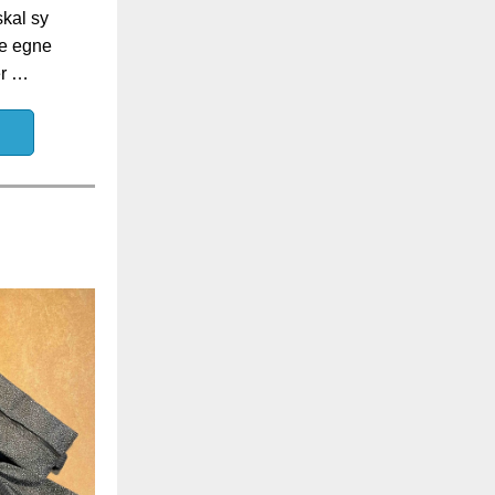
skal sy
ne egne
er …