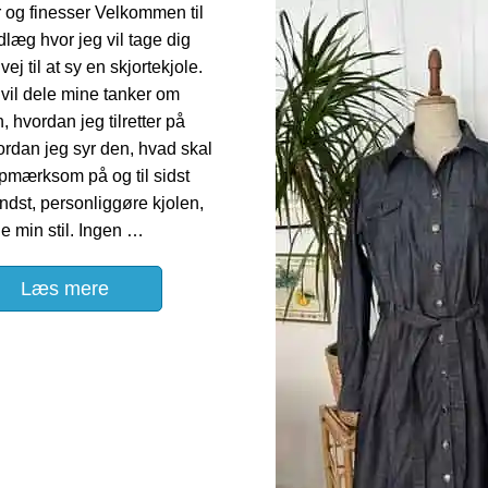
r og finesser Velkommen til
dlæg hvor jeg vil tage dig
ej til at sy en skjortekjole.
 vil dele mine tanker om
, hvordan jeg tilretter på
ordan jeg syr den, hvad skal
mærksom på og til sidst
ndst, personliggøre kjolen,
ge min stil. Ingen …
Læs mere