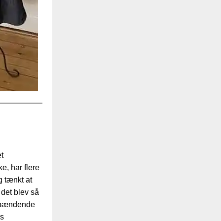
et
e, har flere
 tænkt at
det blev så
spændende
es