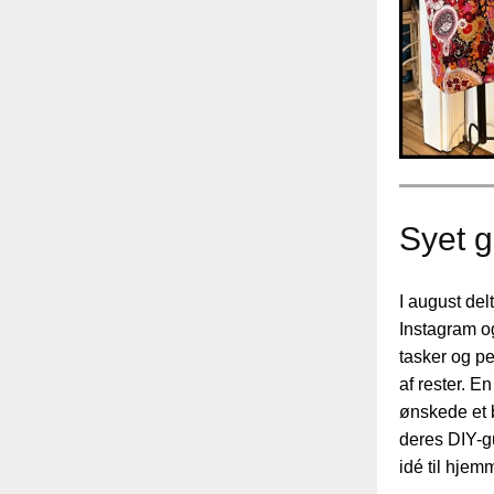
Syet 
I august delt
Instagram o
tasker og p
af rester. 
ønskede et 
deres DIY-gu
idé til hjem