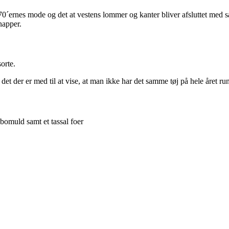
l 70´ernes mode og det at vestens lommer og kanter bliver afsluttet med s
napper.
sorte.
, det der er med til at vise, at man ikke har det samme tøj på hele året ru
d bomuld samt et tassal foer