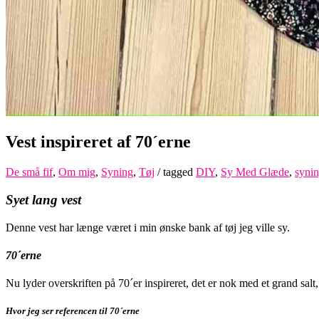
Vest inspireret af 70´erne
De små fif
,
Om mig
,
Syning
,
Tøj
/ tagged
DIY
,
Sy Med Glæde
,
syni
Syet lang vest
Denne vest har længe været i min ønske bank af tøj jeg ville sy.
70´erne
Nu lyder overskriften på 70´er inspireret, det er nok med et grand salt,
Hvor jeg ser referencen til 70´erne