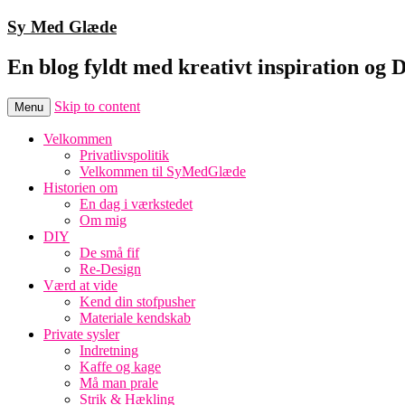
Sy Med Glæde
En blog fyldt med kreativt inspiration og 
Skip to content
Menu
Velkommen
Privatlivspolitik
Velkommen til SyMedGlæde
Historien om
En dag i værkstedet
Om mig
DIY
De små fif
Re-Design
Værd at vide
Kend din stofpusher
Materiale kendskab
Private sysler
Indretning
Kaffe og kage
Må man prale
Strik & Hækling