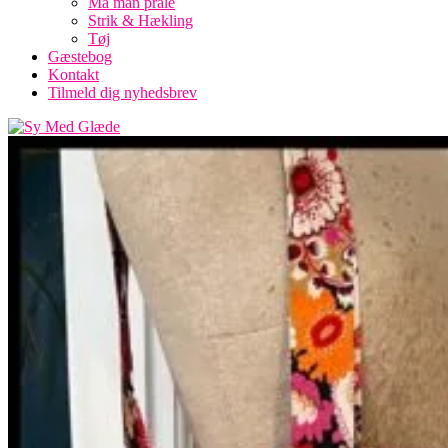
Må man prale
Strik & Hækling
Tøj
Gæstebog
Kontakt
Tilmeld dig nyhedsbrev