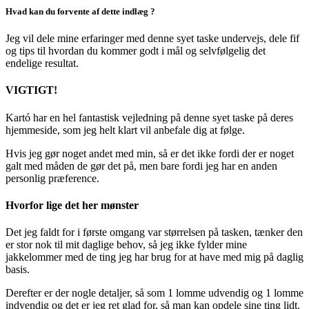
Hvad kan du forvente af dette indlæg ?
Jeg vil dele mine erfaringer med denne syet taske undervejs, dele fif
og tips til hvordan du kommer godt i mål og selvfølgelig det
endelige resultat.
VIGTIGT!
Kartó har en hel fantastisk vejledning på denne syet taske på deres
hjemmeside, som jeg helt klart vil anbefale dig at følge.
Hvis jeg gør noget andet med min, så er det ikke fordi der er noget
galt med måden de gør det på, men bare fordi jeg har en anden
personlig præference.
Hvorfor lige det her mønster
Det jeg faldt for i første omgang var størrelsen på tasken, tænker den
er stor nok til mit daglige behov, så jeg ikke fylder mine
jakkelommer med de ting jeg har brug for at have med mig på daglig
basis.
Derefter er der nogle detaljer, så som 1 lomme udvendig og 1 lomme
indvendig og det er jeg ret glad for, så man kan opdele sine ting lidt.