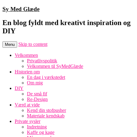
Sy Med Glæde
En blog fyldt med kreativt inspiration og
DIY
Skip to content
Menu
Velkommen
Privatlivspolitik
Velkommen til SyMedGlæde
Historien om
En dag i værkstedet
Om mig
DIY
De små fif
Re-Design
Værd at vide
Kend din stofpusher
Materiale kendskab
Private sysler
Indretning
Kaffe og kage