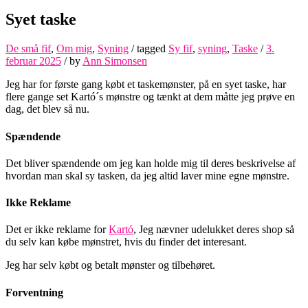
Syet taske
De små fif
,
Om mig
,
Syning
/ tagged
Sy fif
,
syning
,
Taske
/
3.
februar 2025
/
by
Ann Simonsen
Jeg har for første gang købt et taskemønster, på en syet taske, har
flere gange set Kartó´s mønstre og tænkt at dem måtte jeg prøve en
dag, det blev så nu.
Spændende
Det bliver spændende om jeg kan holde mig til deres beskrivelse af
hvordan man skal sy tasken, da jeg altid laver mine egne mønstre.
Ikke Reklame
Det er ikke reklame for
Kartó
, Jeg nævner udelukket deres shop så
du selv kan købe mønstret, hvis du finder det interesant.
Jeg har selv købt og betalt mønster og tilbehøret.
Forventning