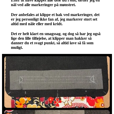
Efter at have klippet alle dele ud i stof, sætter jeg en
nål ved alle markeringer på mønstret.
Der anbefales at klippe et hak ved markeringer, det
er jeg personligt ikke fan af, jeg markerer stort set
altid med nåle eller med kridt.
Det er helt klart en smagssag
,
og dog så har jeg også
lige den lille tilføjelse, at klipper man hakker så
danner du et svagt punkt, så altid lave så få som
muligt.