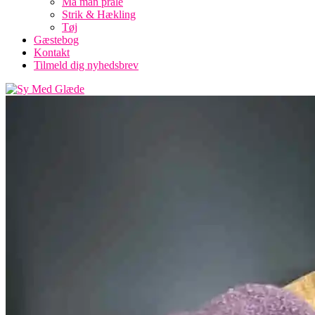
Må man prale
Strik & Hækling
Tøj
Gæstebog
Kontakt
Tilmeld dig nyhedsbrev