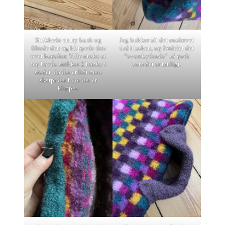
Strikkede en ny hank og
Jeg bukker alt det ensfarvet
filtede den og klippede den
ind i tasken, og fordeler det
over bagefter. Ville ønske at
“overskydende” så godt
jeg havde strikket 2 hanke i
som det er muligt.
stedet, da det er lidt mere
skarpt der hvor der er
klippet.