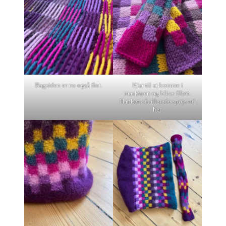
Bagsiden er nu også flot.
Klar til at komme i
maskinen og blive filtet.
Hanken så allerede spøjs ud
her.