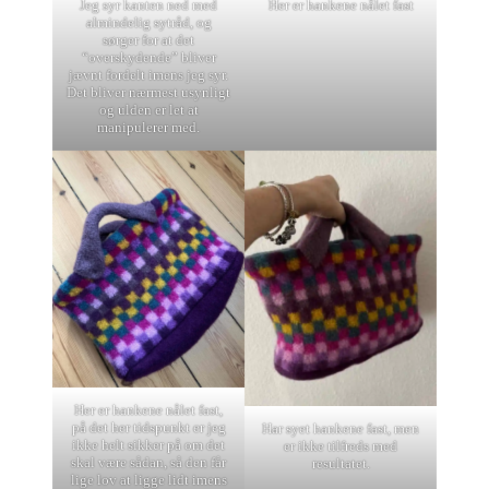
Jeg syr kanten ned med
Her er hankene nålet fast
almindelig sytråd, og
sørger for at det
“overskydende” bliver
jævnt fordelt imens jeg syr.
Det bliver nærmest usynligt
og ulden er let at
manipulerer med.
Her er hankene nålet fast,
på det her tidspunkt er jeg
Har syet hankene fast, men
ikke helt sikker på om det
er ikke tilfreds med
skal være sådan, så den får
resultatet.
lige lov at ligge lidt imens