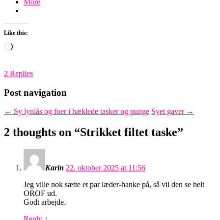
More
Like this:
Loading…
2 Replies
Post navigation
←
Sy lynlås og foer i hæklede tasker og punge
Syet gaver
→
2 thoughts on “
Strikket filtet taske
”
Karin
22. oktober 2025 at 11:56
Jeg ville nok sætte et par læder-hanke på, så vil den se helt
OROF ud.
Godt arbejde.
Reply
↓