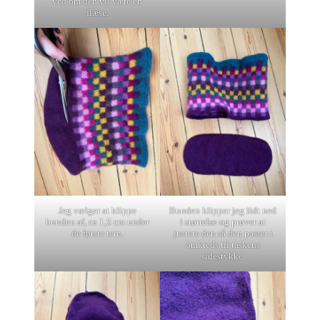
ved om den vil være en
flæse.
Jeg vælger at klippe
Bunden klipper jeg lidt ned
bunden af, ca 1,5 cm under
i størrelse og prøver at
de første tern.
justere den så den passer i
omkreds til taskens
sidestykke.