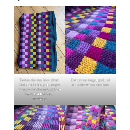
Tasken før den blev filtet.
Det ser nu meget godt ud
Strikket i restegarn, noget
trods farvekombination.
af en øvelse for mig, ikke at
have kontrol over
farvevalg.