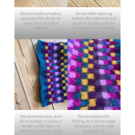
Her ses bunden af tasken,
Her ses både tasken og
som buler lidt ud, det ser
hanken, det er lidt lettere at
meget være ud end på
se her at bunden er alt for
billedet.
stor og hanken er helt ude
af facon.
Her ses øverste kant, hvor
Her ses ternene efter
det er tydeligt at kanten er
filtning, de er blevet meget
for stor og lidt ligner en
kompakte, men ser også
flæsekant, der ikke rigtig
super godt ud.