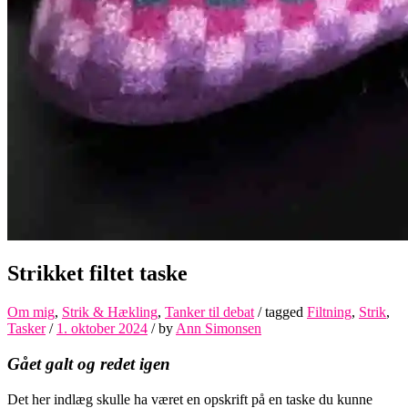
Strikket filtet taske
Om mig
,
Strik & Hækling
,
Tanker til debat
/ tagged
Filtning
,
Strik
,
Tasker
/
1. oktober 2024
/
by
Ann Simonsen
Gået galt og redet igen
Det her indlæg skulle ha været en opskrift på en taske du kunne