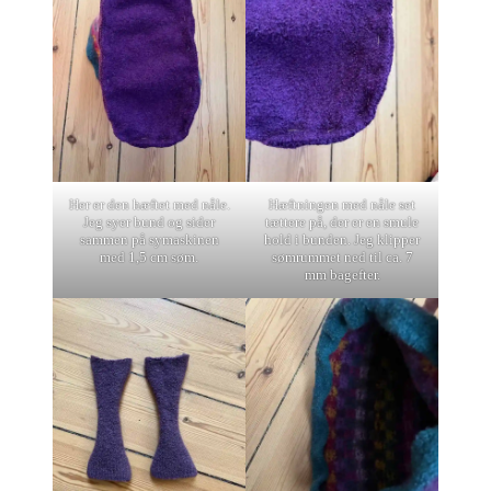
Her er den hæftet med nåle.
Hæftningen med nåle set
Jeg syer bund og sider
tættere på, der er en smule
sammen på symaskinen
hold i bunden. Jeg klipper
med 1,5 cm søm.
sømrummet ned til ca. 7
mm bagefter.