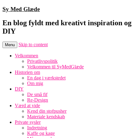
Sy Med Glæde
En blog fyldt med kreativt inspiration og
DIY
Skip to content
Menu
Velkommen
Privatlivspolitik
Velkommen til SyMedGlæde
Historien om
En dag i værkstedet
Om mig
DIY
De små fif
Re-Design
Værd at vide
Kend din stofpusher
Materiale kendskab
Private sysler
Indretning
Kaffe og kage