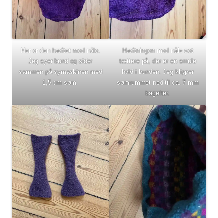
Her er den hæftet med nåle.
Hæftningen med nåle set
Jeg syer bund og sider
tættere på, der er en smule
sammen på symaskinen med
hold i bunden. Jeg klipper
1,5 cm søm.
sømrummet ned til ca. 7 mm
bagefter.