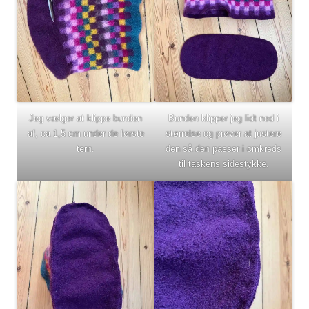
Jeg vælger at klippe bunden
Bunden klipper jeg lidt ned i
af, ca 1,5 cm under de første
størrelse og prøver at justere
tern.
den så den passer i omkreds
til taskens sidestykke.