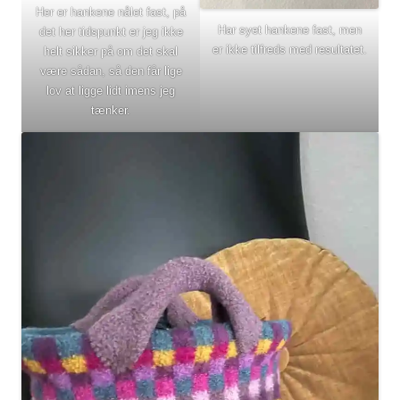
Her er hankene nålet fast, på
Har syet hankene fast, men
det her tidspunkt er jeg ikke
er ikke tilfreds med resultatet.
helt sikker på om det skal
være sådan, så den får lige
lov at ligge lidt imens jeg
tænker.