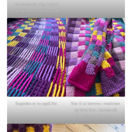
en øvelse for mig, ikke at
have kontrol over farvevalg.
Bagsiden er nu også flot.
Klar til at komme i maskinen
og blive filtet. Hanken så
allerede spøjs ud her.