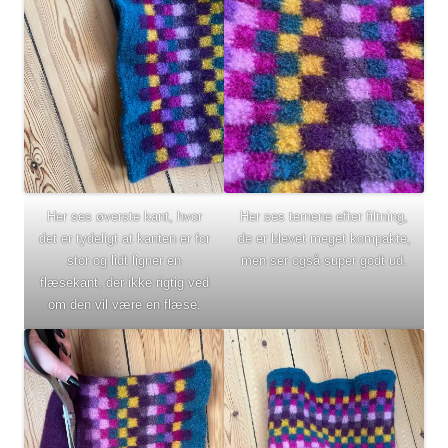
Her ses øverste kant, hvor
Her ses ternene efter filtning,
det er tydeligt at kanten er for
de er blevet meget kompakte,
stor og lidt ligner en
men ser også super godt ud.
flæsekant, der ikke rigtig ved
om den vil være en flæse.