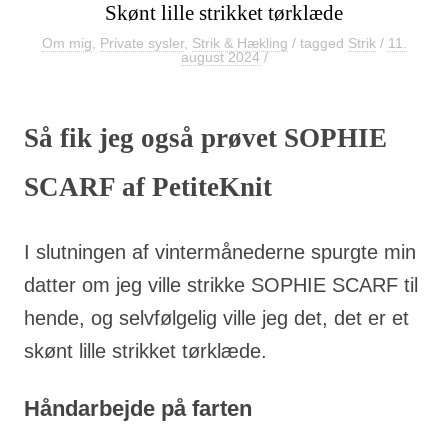
Skønt lille strikket tørklæde
Om mig
,
Private sysler
,
Strik & Hækling
/ tagged
Strik
/
11.
august 2024
/
Så fik jeg også prøvet SOPHIE
SCARF af PetiteKnit
I slutningen af vintermånederne spurgte min
datter om jeg ville strikke SOPHIE SCARF til
hende, og selvfølgelig ville jeg det, det er et
skønt lille strikket tørklæde.
Håndarbejde på farten