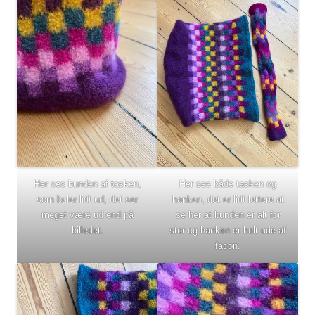
Her ses bunden af tasken,
Her ses både tasken og
som buler lidt ud, det ser
hanken, det er lidt lettere at
meget være ud end på
se her at bunden er alt for
billedet.
stor og hanken er helt ude af
facon.