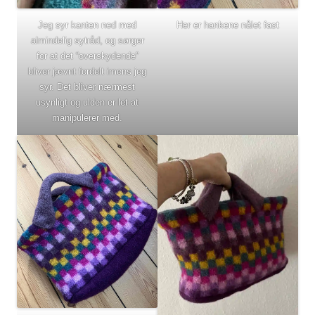
Jeg syr kanten ned med
Her er hankene nålet fast
almindelig sytråd, og sørger
for at det “overskydende”
bliver jævnt fordelt imens jeg
syr. Det bliver nærmest
usynligt og ulden er let at
manipulerer med.