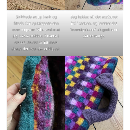
Strikkede en ny hank og
Jeg bukker alt det ensfarvet
filtede den og klippede den
ind i tasken, og fordeler det
over bagefter. Ville ønske at
“overskydende” så godt som
jeg havde strikket 2 hanke i
det er muligt.
stedet, da det er lidt mere
skarpt der hvor der er klippet.