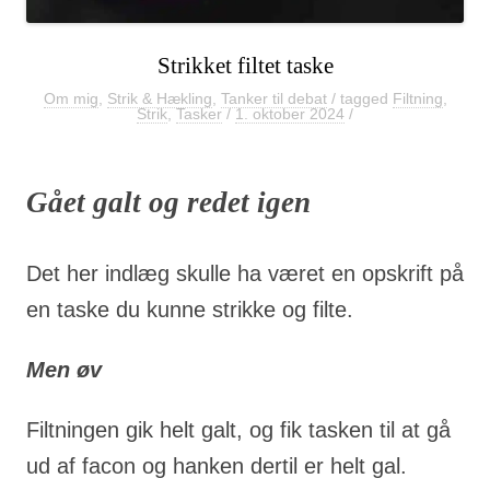
Strikket filtet taske
Om mig
,
Strik & Hækling
,
Tanker til debat
/ tagged
Filtning
,
Strik
,
Tasker
/
1. oktober 2024
/
Gået galt og redet igen
Det her indlæg skulle ha været en opskrift på
en taske du kunne strikke og filte.
Men øv
Filtningen gik helt galt, og fik tasken til at gå
ud af facon og hanken dertil er helt gal.