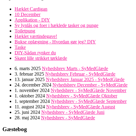
Hæklet Cardigan
10 December
Applikation - DIY
Sy lynlås og foer i hæklede tasker og punge
Toiletpung
Hæklet værtindegave!
Bukse oplægning - Hvordan gør jeg? DIY
Taske
DIY-Sådan rynker du
Skønt lille strikket tørklæde
6. marts 2025
Nyhedsbrev Marts - SyMedGlæde
3. februar 2025
Nyhedsbrev Februar - SyMedGlæde
13. januar 2025
Nyhedsbrev Januar 2025 - SyMedGlæde
24. december 2024
Nyhedsbrev December - SyMedGlæde
1. november 2024
Nyhedsbrev - SyMedGlæde November
1. oktober 2024
Nyhedsbrev - SyMedGlæde Oktober
1. september 2024
Nyhedsbrev - SyMedGlæde September
11. august 2024
Nyhedsbrev - SyMedGlæde August
25. juni 2024
Nyhedsbrev - SyMedGlæde Juni
28. maj 2024
Nyhedsbrev - SyMedGlæde
Gæstebog