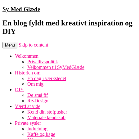
Sy Med Glæde
En blog fyldt med kreativt inspiration og
DIY
Skip to content
Menu
Velkommen
Privatlivspolitik
Velkommen til SyMedGlæde
Historien om
En dag i værkstedet
Om mig
DIY
De små fif
Re-Design
Værd at vide
Kend din stofpusher
Materiale kendskab
Private sysler
Indretning
Kaffe og kage