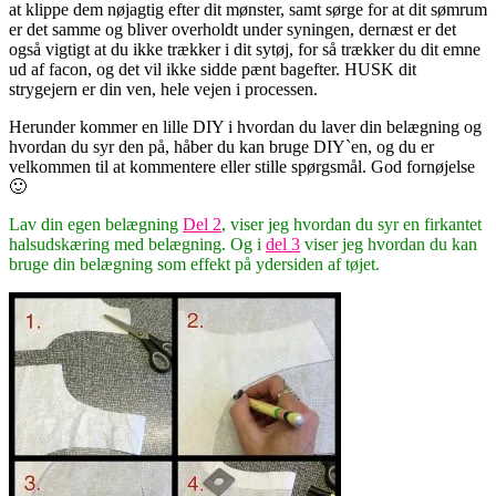
at klippe dem nøjagtig efter dit mønster, samt sørge for at dit sømrum
er det samme og bliver overholdt under syningen, dernæst er det
også vigtigt at du ikke trækker i dit sytøj, for så trækker du dit emne
ud af facon, og det vil ikke sidde pænt bagefter. HUSK dit
strygejern er din ven, hele vejen i processen.
Herunder kommer en lille DIY i hvordan du laver din belægning og
hvordan du syr den på, håber du kan bruge DIY`en, og du er
velkommen til at kommentere eller stille spørgsmål. God fornøjelse
🙂
Lav din egen belægning
Del 2
, viser jeg hvordan du syr en firkantet
halsudskæring med belægning. Og i
del 3
viser jeg hvordan du kan
bruge din belægning som effekt på ydersiden af tøjet.