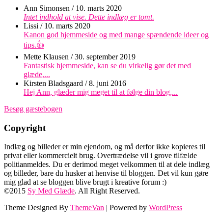
Ann Simonsen
/
10. marts 2020
Intet indhold at vise. Dette indlæg er tomt.
Lissi
/
10. marts 2020
Kanon god hjemmeside og med mange spændende ideer og
tips.👍
Mette Klausen
/
30. september 2019
Fantastisk hjemmeside, kan se du virkelig gør det med
glæde,...
Kirsten Bladsgaard
/
8. juni 2016
Hej Ann, glæder mig meget til at følge din blog,...
Besøg gæstebogen
Copyright
Indlæg og billeder er min ejendom, og må derfor ikke kopieres til
privat eller kommercielt brug. Overtrædelse vil i grove tilfælde
politianmeldes. Du er derimod meget velkommen til at dele indlæg
og billeder, bare du husker at henvise til bloggen. Det vil kun gøre
mig glad at se bloggen blive brugt i kreative forum :)
©2015
Sy Med Glæde
. All Right Reserved.
Theme Designed By
ThemeVan
| Powered by
WordPress