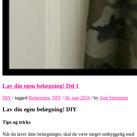
Lav din egen belægning! Del 1
DIY
/ tagged
Belægning
,
DIY
/
30. maj 2016
/
by
Ann Simonsen
Lav din egen belægning! DIY
Tips og tricks
Når du laver dine belægninger, skal du være meget omhyggelig med