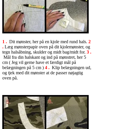
1 .
Dit mønster, her på en kjole med rund hals.
2
.
Læg mønsterpapir oven på dit kjolemønster, og
tegn halsåbning, skulder og midt bag/midt for.
3 .
Mål fra din halskant og ind på mønstret, her 5
cm ( Jeg vil gerne have et færdigt mål på
belægningen på 5 cm )
4 .
Klip belægningen ud,
og tjek med dit mønster at de passer nøjagtig
oven på.