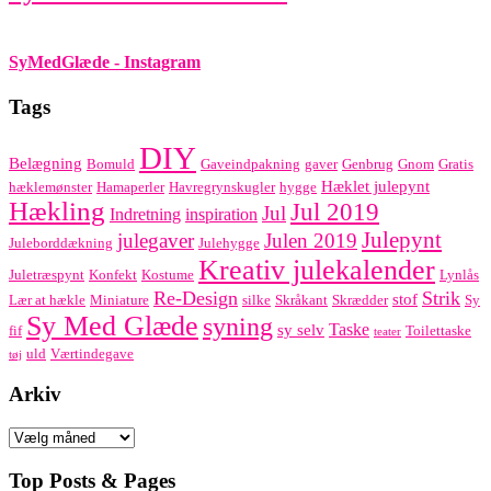
SyMedGlæde - Instagram
Tags
DIY
Belægning
Bomuld
Gaveindpakning
gaver
Genbrug
Gnom
Gratis
Hæklet julepynt
hæklemønster
Hamaperler
Havregrynskugler
hygge
Hækling
Jul 2019
Jul
Indretning
inspiration
Julepynt
julegaver
Julen 2019
Juleborddækning
Julehygge
Kreativ julekalender
Juletræspynt
Konfekt
Kostume
Lynlås
Re-Design
Strik
stof
Lær at hækle
Miniature
silke
Skråkant
Skrædder
Sy
Sy Med Glæde
syning
Taske
sy selv
fif
Toilettaske
teater
uld
Værtindegave
tøj
Arkiv
Arkiv
Top Posts & Pages