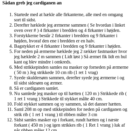
Sådan greb jeg cardiganen an
Startede med at hækle alle firkanterne, alle med en omgang
sort til sidst.
Derefter hæklede jeg ærmerne sammen ( Se hvordan i linket
oven over # ) 4 firkanter i bredden og 4 firkanter i højden.
Forstykkerne består 2 firkanter i bredden og 9 firkanter i
højden, hvoraf den ene i bredden er en halv.
Bagstykket er 4 firkanter i bredden og 9 firkanter i højden.
For neden på ærmerne hæklede jeg 2 rækker fastmasker hvor
jeg hæklede 2 m sammen ( Lidt løst ) Så ærmet fik lidt en hul
kant og blev mindre i omkreds.
Med strikkepinden samles nu masker op forneden på ærmerne
( 50 m ) Jeg strikkede 10 cm rib (1 ret 1 vrag)
Syede skuldersøm sammen, derefter syede jeg ærmerne i og
til sidst sidesøm og ærmer.
Så er cardiganen samlet.
Nu samlede jeg masker op til hætten ( 120 m ) Strikkede rib (
1 ret 1 vrang ) Strikkede til stykket målte 40 cm.
Fold stykket sammen og sy sammen, så det danner hætten.
Saml 208 m op med stikkepinden for neden på cardiganen og
strik rib ( 1 ret 1 vrang ) til ribben måler 3 cm
Sidst samles masker op i forkant, rundt hætten og i næste
forkant ( 450 m ) og igen strikkes rib ( 1 Ret 1 vrang ) luk af
når ribben måler 12 cm.