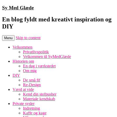
Sy Med Glæde
En blog fyldt med kreativt inspiration og
DIY
Skip to content
Menu
Velkommen
Privatlivspolitik
Velkommen til SyMedGlæde
Historien om
En dag i værkstedet
Om mig
DIY
De små fif
Re-Design
Værd at vide
Kend din stofpusher
Materiale kendskab
Private sysler
Indretning
Kaffe og kage