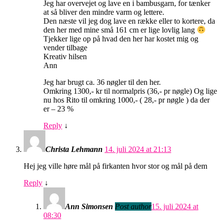
Jeg har overvejet og lave en i bambusgarn, for tænker
at så bliver den mindre varm og lettere.
Den næste vil jeg dog lave en række eller to kortere, da
den her med mine små 161 cm er lige lovlig lang
Tjekker lige op på hvad den her har kostet mig og
vender tilbage
Kreativ hilsen
Ann
Jeg har brugt ca. 36 nøgler til den her.
Omkring 1300,- kr til normalpris (36,- pr nøgle) Og lige
nu hos Rito til omkring 1000,- ( 28,- pr nøgle ) da der
er – 23 %
Reply
↓
Christa Lehmann
14. juli 2024 at 21:13
Hej jeg ville høre mål på firkanten hvor stor og mål på dem
Reply
↓
Ann Simonsen
Post author
15. juli 2024 at
08:30