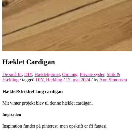
Hæklet Cardigan
De små fif
,
DIY
,
Hæklehjørnet
,
Om mig
,
Private sysler
,
Strik &
Hækling
/ tagged
DIY
,
Hækling
/
17. maj 2024
/
by
Ann Simonsen
Hæklet/Strikket lang cardigan
Mit vinter projekt blev til denne hæklet cardigan.
Inspiration
Inspiration fundet på pinterest, men opskrift er fri fantasi.