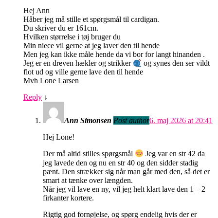
Hej Ann
Håber jeg må stille et spørgsmål til cardigan.
Du skriver du er 161cm.
Hvilken størrelse i tøj bruger du
Min niece vil gerne at jeg laver den til hende
Men jeg kan ikke måle hende da vi bor for langt hinanden .
Jeg er en dreven hækler og strikker
og synes den ser vildt
flot ud og ville gerne lave den til hende
Mvh Lone Larsen
Reply
↓
Ann Simonsen
Post author
6. maj 2026 at 20:41
Hej Lone!
Der må altid stilles spørgsmål
Jeg var en str 42 da
jeg lavede den og nu en str 40 og den sidder stadig
pænt. Den strækker sig når man går med den, så det er
smart at tænke over længden.
Når jeg vil lave en ny, vil jeg helt klart lave den 1 – 2
firkanter kortere.
Rigtig god fornøjelse, og spørg endelig hvis der er