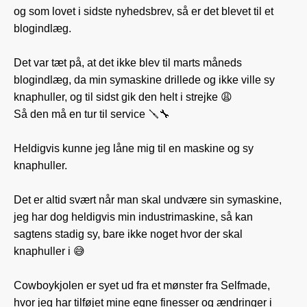
og som lovet i sidste nyhedsbrev, så er det blevet til et
blogindlæg.
Det var tæt på, at det ikke blev til marts måneds
blogindlæg, da min symaskine drillede og ikke ville sy
knaphuller, og til sidst gik den helt i strejke 😩
Så den må en tur til service 🪛🔧
Heldigvis kunne jeg låne mig til en maskine og sy
knaphuller.
Det er altid svært når man skal undvære sin symaskine,
jeg har dog heldigvis min industrimaskine, så kan
sagtens stadig sy, bare ikke noget hvor der skal
knaphuller i 😅
Cowboykjolen er syet ud fra et mønster fra Selfmade,
hvor jeg har tilføjet mine egne finesser og ændringer i