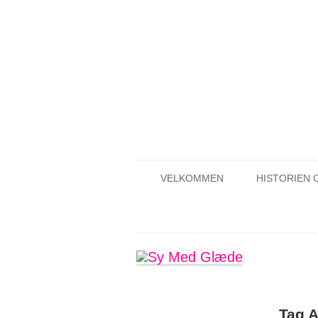
VELKOMMEN
HISTORIEN 
PRIVATLIVSPOLITIK
EN DAG 
VELKOMMEN TIL SYMEDGLÆDE
O
Tag 