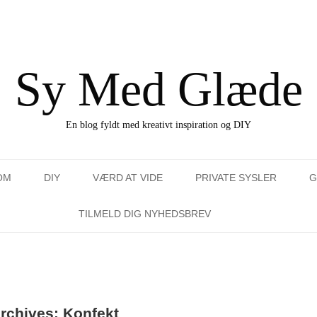
Sy Med Glæde
En blog fyldt med kreativt inspiration og DIY
Skip to content
OM
DIY
VÆRD AT VIDE
PRIVATE SYSLER
G
I VÆRKSTEDET
DE SMÅ FIF
KEND DIN STOFPUSHER
INDRETNING
TILMELD DIG NYHEDSBREV
M MIG
RE-DESIGN
MATERIALE KENDSKAB
KAFFE OG KAGE
MÅ MAN PRALE
STRIK & HÆKLING
Archives:
Konfekt