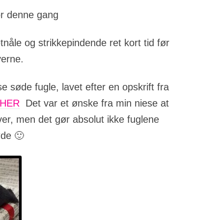
or denne gang
nåle og strikkepindende ret kort tid før
verne.
e søde fugle, lavet efter en opskrift fra
HER
Det var et ønske fra min niese at
er, men det gør absolut ikke fuglene
øde 🙂