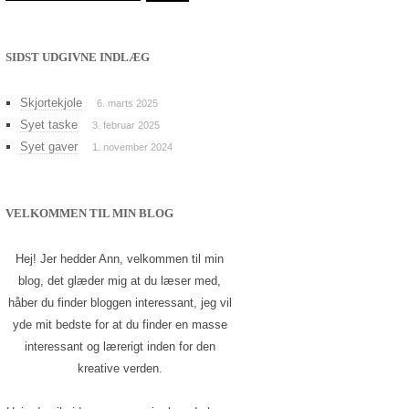
efter:
SIDST UDGIVNE INDLÆG
Skjortekjole
6. marts 2025
Syet taske
3. februar 2025
Syet gaver
1. november 2024
VELKOMMEN TIL MIN BLOG
Hej! Jer hedder Ann, velkommen til min
blog, det glæder mig at du læser med,
håber du finder bloggen interessant, jeg vil
yde mit bedste for at du finder en masse
interessant og lærerigt inden for den
kreative verden.