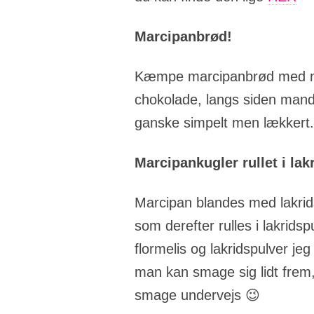
Marcipanbrød!
Kæmpe marcipanbrød med no
chokolade, langs siden mandl
ganske simpelt men lækkert.
Marcipankugler rullet i lak
Marcipan blandes med lakridspu
som derefter rulles i lakrids
flormelis og lakridspulver j
man kan smage sig lidt frem,
smage undervejs 😉