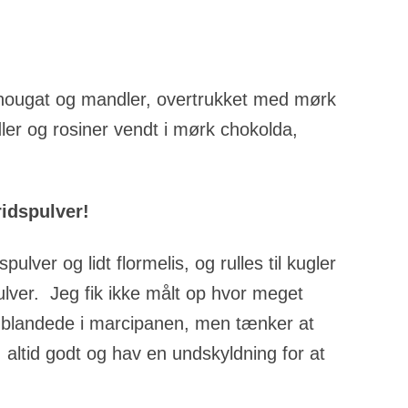
ugat og mandler, overtrukket med mørk
er og rosiner vendt i mørk chokolda,
ridspulver!
lver og lidt flormelis, og rulles til kugler
pulver. Jeg fik ikke målt op hvor meget
eg blandede i marcipanen, men tænker at
 altid godt og hav en undskyldning for at