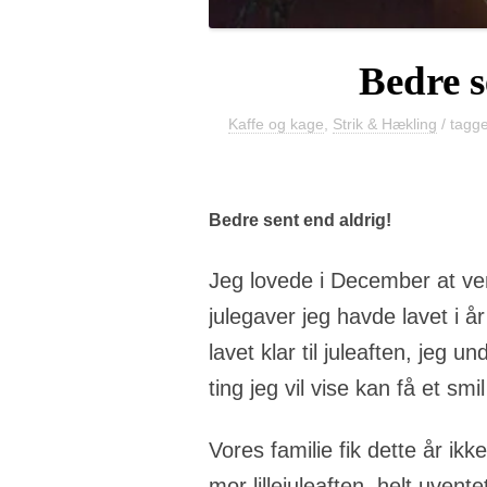
Bedre s
Kaffe og kage
,
Strik & Hækling
/ tagg
Bedre sent end aldrig!
Jeg lovede i December at ven
julegaver jeg havde lavet i år
lavet klar til juleaften, jeg 
ting jeg vil vise kan få et sm
Vores familie fik dette år ik
mor lillejuleaften, helt uventet