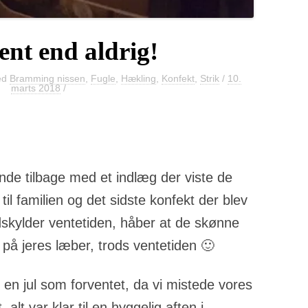
ent end aldrig!
ed
Bramming nissen
,
Fugle
,
Hækling
,
Konfekt
,
Strik
/
10.
marts 2018
/
de tilbage med et indlæg der viste de
 til familien og det sidste konfekt der blev
undskylder ventetiden, håber at de skønne
il på jeres læber, trods ventetiden 🙂
ke en jul som forventet, da vi mistede vores
, alt var klar til en hyggelig aften i