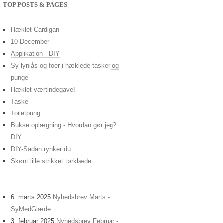
TOP POSTS & PAGES
Hæklet Cardigan
10 December
Applikation - DIY
Sy lynlås og foer i hæklede tasker og
punge
Hæklet værtindegave!
Taske
Toiletpung
Bukse oplægning - Hvordan gør jeg?
DIY
DIY-Sådan rynker du
Skønt lille strikket tørklæde
6. marts 2025
Nyhedsbrev Marts -
SyMedGlæde
3. februar 2025
Nyhedsbrev Februar -