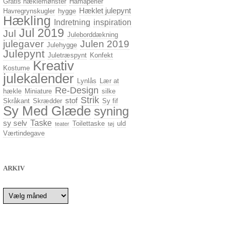
Gratis hæklemønster
Hamaperler
Hæklet julepynt
Havregrynskugler
hygge
Hækling
Indretning
inspiration
Jul 2019
Jul
Juleborddækning
julegaver
Julen 2019
Julehygge
Julepynt
Juletræspynt
Konfekt
Kreativ
Kostume
julekalender
Lynlås
Lær at
Re-Design
hækle
Miniature
silke
Strik
stof
Skråkant
Skrædder
Sy fif
Sy Med Glæde
syning
Taske
sy selv
Toilettaske
uld
teater
tøj
Værtindegave
ARKIV
Arkiv