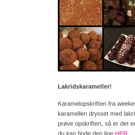
Lakridskarameller!
Karamelopskriften fra weeken
karamellen drysset med lakri
prøve opskriften, så er det e
du kan finde den lige
HER