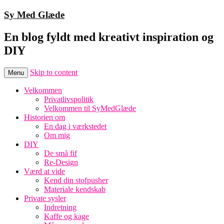
Sy Med Glæde
En blog fyldt med kreativt inspiration og
DIY
Skip to content
Menu
Velkommen
Privatlivspolitik
Velkommen til SyMedGlæde
Historien om
En dag i værkstedet
Om mig
DIY
De små fif
Re-Design
Værd at vide
Kend din stofpusher
Materiale kendskab
Private sysler
Indretning
Kaffe og kage