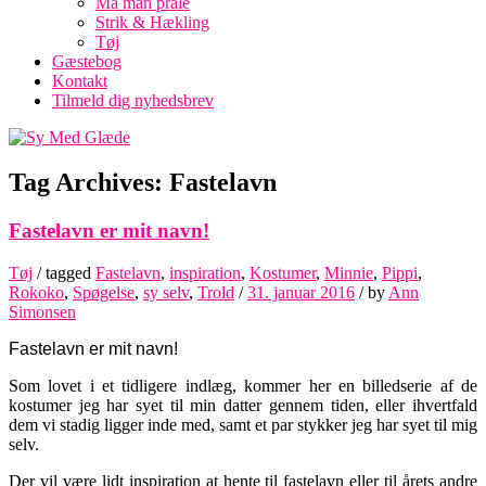
Må man prale
Strik & Hækling
Tøj
Gæstebog
Kontakt
Tilmeld dig nyhedsbrev
Tag Archives:
Fastelavn
Fastelavn er mit navn!
Tøj
/ tagged
Fastelavn
,
inspiration
,
Kostumer
,
Minnie
,
Pippi
,
Rokoko
,
Spøgelse
,
sy selv
,
Trold
/
31. januar 2016
/
by
Ann
Simonsen
Fastelavn er mit navn!
Som lovet i et tidligere indlæg, kommer her en billedserie af de
kostumer jeg har syet til min datter gennem tiden, eller ihvertfald
dem vi stadig ligger inde med, samt et par stykker jeg har syet til mig
selv.
Der vil være lidt inspiration at hente til fastelavn eller til årets andre