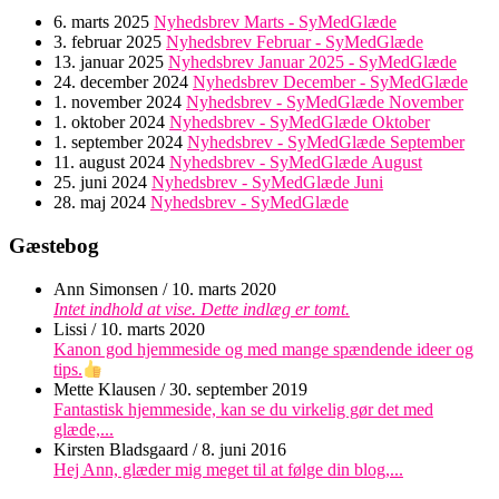
6. marts 2025
Nyhedsbrev Marts - SyMedGlæde
3. februar 2025
Nyhedsbrev Februar - SyMedGlæde
13. januar 2025
Nyhedsbrev Januar 2025 - SyMedGlæde
24. december 2024
Nyhedsbrev December - SyMedGlæde
1. november 2024
Nyhedsbrev - SyMedGlæde November
1. oktober 2024
Nyhedsbrev - SyMedGlæde Oktober
1. september 2024
Nyhedsbrev - SyMedGlæde September
11. august 2024
Nyhedsbrev - SyMedGlæde August
25. juni 2024
Nyhedsbrev - SyMedGlæde Juni
28. maj 2024
Nyhedsbrev - SyMedGlæde
Gæstebog
Ann Simonsen
/
10. marts 2020
Intet indhold at vise. Dette indlæg er tomt.
Lissi
/
10. marts 2020
Kanon god hjemmeside og med mange spændende ideer og
tips.
Mette Klausen
/
30. september 2019
Fantastisk hjemmeside, kan se du virkelig gør det med
glæde,...
Kirsten Bladsgaard
/
8. juni 2016
Hej Ann, glæder mig meget til at følge din blog,...