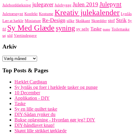
Julepynt
julegaver
Julen 2019
Juleborddækning
Julehygge
Kreativ julekalender
Juletræspynt
Konfekt
Kostume
Lynlås
Re-Design
Strik
stof
Lær at hækle
Miniature
silke
Skråkant
Skrædder
Sy
Sy Med Glæde
syning
Taske
sy selv
fif
Toilettaske
teater
uld
Værtindegave
tøj
Arkiv
Arkiv
Top Posts & Pages
Hæklet Cardigan
Sy lynlås og foer i hæklede tasker og punge
10 December
Applikation - DIY
Taske
Sy en lille quiltet taske
DIY-Sådan rynker du
Bukse oplægning - Hvordan gør jeg? DIY
DIY-håndlavet knap!
Skønt lille strikket tørklæde