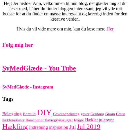
Hej! Jer hedder Ann, velkommen til min blog, det glæder mig at du
læser med, håber du finder bloggen interessant, jeg vil yde mit
bedste for at du finder en masse interessant og lærerigt inden for den
kreative verden.
Hvis du vil vide mere om mig, kan du læse mere
Her
Følg mig her
SyMedGlæde - You Tube
SyMedGlæde - Instagram
Tags
DIY
Belægning
Bomuld
Gaveindpakning
gaver
Genbrug
Gnom
Gratis
Hæklet julepynt
hæklemønster
Hamaperler
Havregrynskugler
hygge
Hækling
Jul 2019
Jul
Indretning
inspiration