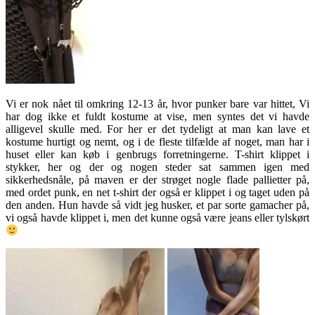
Vi er nok nået til omkring 12-13 år, hvor punker bare var hittet, Vi
har dog ikke et fuldt kostume at vise, men syntes det vi havde
alligevel skulle med. For her er det tydeligt at man kan lave et
kostume hurtigt og nemt, og i de fleste tilfælde af noget, man har i
huset eller kan køb i genbrugs forretningerne. T-shirt klippet i
stykker, her og der og nogen steder sat sammen igen med
sikkerhedsnåle, på maven er der strøget nogle flade pallietter på,
med ordet punk, en net t-shirt der også er klippet i og taget uden på
den anden. Hun havde så vidt jeg husker, et par sorte gamacher på,
vi også havde klippet i, men det kunne også være jeans eller tylskørt