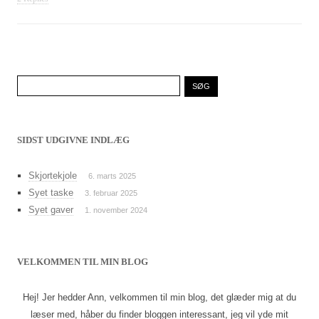
Søg
efter:
SIDST UDGIVNE INDLÆG
Skjortekjole
6. marts 2025
Syet taske
3. februar 2025
Syet gaver
1. november 2024
VELKOMMEN TIL MIN BLOG
Hej! Jer hedder Ann, velkommen til min blog, det glæder mig at du
læser med, håber du finder bloggen interessant, jeg vil yde mit