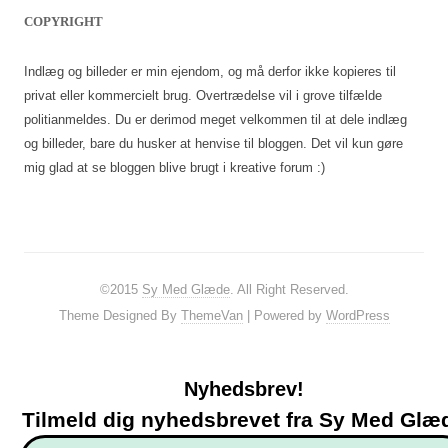
COPYRIGHT
Indlæg og billeder er min ejendom, og må derfor ikke kopieres til
privat eller kommercielt brug. Overtrædelse vil i grove tilfælde
politianmeldes. Du er derimod meget velkommen til at dele indlæg
og billeder, bare du husker at henvise til bloggen. Det vil kun gøre
mig glad at se bloggen blive brugt i kreative forum :)
©2015
Sy Med Glæde
. All Right Reserved.
Theme Designed By
ThemeVan
| Powered by
WordPress
Nyhedsbrev!
Tilmeld dig nyhedsbrevet fra Sy Med Glæ