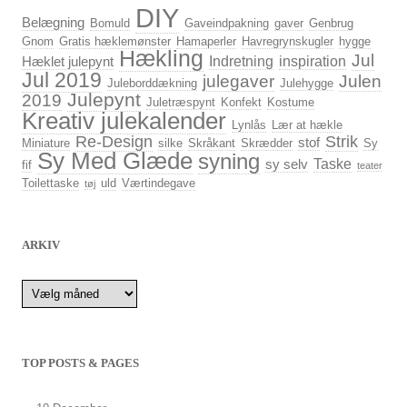
DIY
Belægning
Bomuld
Gaveindpakning
gaver
Genbrug
Gnom
Gratis hæklemønster
Hamaperler
Havregrynskugler
hygge
Hækling
Jul
Indretning
inspiration
Hæklet julepynt
Jul 2019
julegaver
Julen
Juleborddækning
Julehygge
Julepynt
2019
Juletræspynt
Konfekt
Kostume
Kreativ julekalender
Lynlås
Lær at hækle
Re-Design
Strik
stof
Miniature
silke
Skråkant
Skrædder
Sy
Sy Med Glæde
syning
Taske
sy selv
fif
teater
Toilettaske
uld
Værtindegave
tøj
ARKIV
Arkiv
TOP POSTS & PAGES