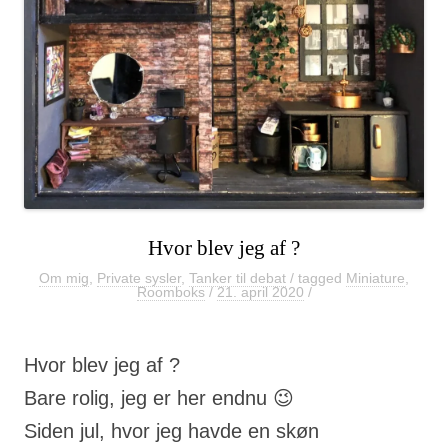
Hvor blev jeg af ?
Om mig
,
Private sysler
,
Tanker til debat
/ tagged
Miniature
,
Roomboks
/
21. april 2020
/
Hvor blev jeg af ?
Bare rolig, jeg er her endnu 😉
Siden jul, hvor jeg havde en skøn