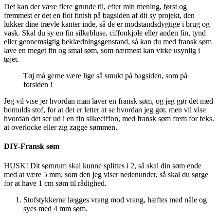
Det kan der være flere grunde til, efter min mening, først og
fremmest er det en flot finish på bagsiden af dit sy projekt, den
lukker dine trævle kanter inde, så de er modstandsdygtige i brug og
vask. Skal du sy en fin silkebluse, ciffonkjole eller anden fin, tynd
eller gennemsigtig beklædningsgenstand, så kan du med fransk søm
lave en meget fin og smal søm, som nærmest kan virke usynlig i
tøjet.
Tøj må gerne være lige så smukt på bagsiden, som på
forsiden !
Jeg vil vise jer hvordan man laver en fransk søm, og jeg gør det med
bomulds stof, for at det er letter at se hvordan jeg gør, men vil vise
hvordan det ser ud i en fin silkeciffon, med fransk søm frem for feks.
at overlocke eller zig zagge sømmen.
DIY-Fransk søm
HUSK! Dit sømrum skal kunne splittes i 2, så skal din søm ende
med at være 5 mm, som den jeg viser nedenunder, så skal du sørge
for at have 1 cm søm til rådighed.
Stofstykkerne lægges vrang mod vrang, hæftes med nåle og
syes med 4 mm søm.