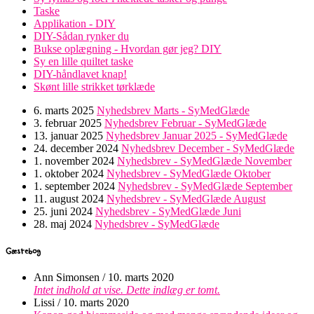
Taske
Applikation - DIY
DIY-Sådan rynker du
Bukse oplægning - Hvordan gør jeg? DIY
Sy en lille quiltet taske
DIY-håndlavet knap!
Skønt lille strikket tørklæde
6. marts 2025
Nyhedsbrev Marts - SyMedGlæde
3. februar 2025
Nyhedsbrev Februar - SyMedGlæde
13. januar 2025
Nyhedsbrev Januar 2025 - SyMedGlæde
24. december 2024
Nyhedsbrev December - SyMedGlæde
1. november 2024
Nyhedsbrev - SyMedGlæde November
1. oktober 2024
Nyhedsbrev - SyMedGlæde Oktober
1. september 2024
Nyhedsbrev - SyMedGlæde September
11. august 2024
Nyhedsbrev - SyMedGlæde August
25. juni 2024
Nyhedsbrev - SyMedGlæde Juni
28. maj 2024
Nyhedsbrev - SyMedGlæde
Gæstebog
Ann Simonsen
/
10. marts 2020
Intet indhold at vise. Dette indlæg er tomt.
Lissi
/
10. marts 2020