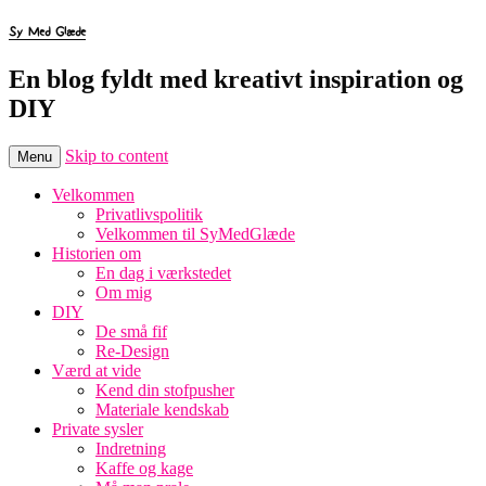
Sy Med Glæde
En blog fyldt med kreativt inspiration og
DIY
Skip to content
Menu
Velkommen
Privatlivspolitik
Velkommen til SyMedGlæde
Historien om
En dag i værkstedet
Om mig
DIY
De små fif
Re-Design
Værd at vide
Kend din stofpusher
Materiale kendskab
Private sysler
Indretning
Kaffe og kage