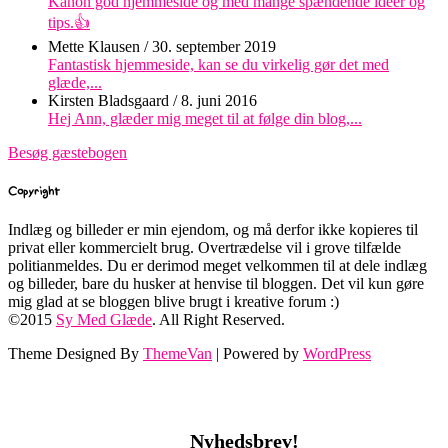
Kanon god hjemmeside og med mange spændende ideer og
tips.👍
Mette Klausen
/
30. september 2019
Fantastisk hjemmeside, kan se du virkelig gør det med
glæde,...
Kirsten Bladsgaard
/
8. juni 2016
Hej Ann, glæder mig meget til at følge din blog,...
Besøg gæstebogen
Copyright
Indlæg og billeder er min ejendom, og må derfor ikke kopieres til
privat eller kommercielt brug. Overtrædelse vil i grove tilfælde
politianmeldes. Du er derimod meget velkommen til at dele indlæg
og billeder, bare du husker at henvise til bloggen. Det vil kun gøre
mig glad at se bloggen blive brugt i kreative forum :)
©2015
Sy Med Glæde
. All Right Reserved.
Theme Designed By
ThemeVan
| Powered by
WordPress
Nyhedsbrev!