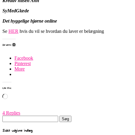
Kreativ hilsen Ann
SyMedGlæde
Det hyggelige hjørne online
Se
HER
hvis du vil se hvordan du laver er belægning
Del dette 🦋
Facebook
Pinterest
More
Like this:
Loading…
4 Replies
Søg
efter:
Sidst udgivne indlæg