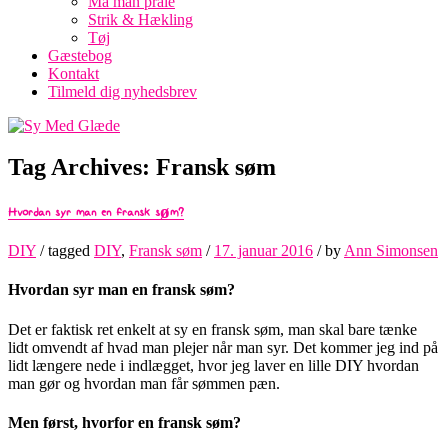
Må man prale
Strik & Hækling
Tøj
Gæstebog
Kontakt
Tilmeld dig nyhedsbrev
Tag Archives:
Fransk søm
Hvordan syr man en fransk søm?
DIY
/ tagged
DIY
,
Fransk søm
/
17. januar 2016
/
by
Ann Simonsen
Hvordan syr man en fransk søm?
Det er faktisk ret enkelt at sy en fransk søm, man skal bare tænke
lidt omvendt af hvad man plejer når man syr. Det kommer jeg ind på
lidt længere nede i indlægget, hvor jeg laver en lille DIY hvordan
man gør og hvordan man får sømmen pæn.
Men først, hvorfor en fransk søm?