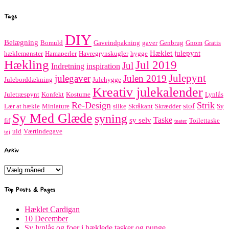
Tags
DIY
Belægning
Bomuld
Gaveindpakning
gaver
Genbrug
Gnom
Gratis
Hæklet julepynt
hæklemønster
Hamaperler
Havregrynskugler
hygge
Hækling
Jul 2019
Jul
Indretning
inspiration
Julepynt
julegaver
Julen 2019
Juleborddækning
Julehygge
Kreativ julekalender
Juletræspynt
Konfekt
Kostume
Lynlås
Re-Design
Strik
stof
Lær at hækle
Miniature
silke
Skråkant
Skrædder
Sy
Sy Med Glæde
syning
Taske
sy selv
fif
Toilettaske
teater
uld
Værtindegave
tøj
Arkiv
Arkiv
Top Posts & Pages
Hæklet Cardigan
10 December
Sy lynlås og foer i hæklede tasker og punge