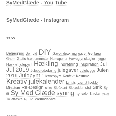
SyMedGlæde - You Tube
SyMedGlæde - Instagram
TAGS
DIY
Belægning
Bomuld
Gaveindpakning
gaver
Genbrug
Gnom
Gratis hæklemønster
Hamaperler
Havregrynskugler
hygge
Hækling
Jul
Indretning
inspiration
Hæklet julepynt
Jul 2019
julegaver
Julen
Juleborddækning
Julehygge
Julepynt
2019
Juletræspynt
Konfekt
Kostume
Kreativ julekalender
Lynlås
Lær at hækle
Re-Design
Strik
stof
Miniature
silke
Skråkant
Skrædder
Sy
Sy Med Glæde
syning
Taske
sy selv
fif
teater
Toilettaske
uld
Værtindegave
tøj