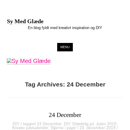
Sy Med Glæde
En blog fyldt med kreativt inspiration og DIY
Skip to content
MENU
Tag Archives:
24 December
24 December
DIY
/ tagged
24 December
,
DIY
,
Glædelig jul
,
Julen 2019
,
Kreativ julekalender
,
Stjerne i papir
/
24. december 2019
/