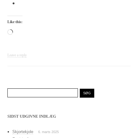
Like this:
Loading…
Leave a reply
Søg
efter:
SIDST UDGIVNE INDLÆG
Skjortekjole
6. marts 2025