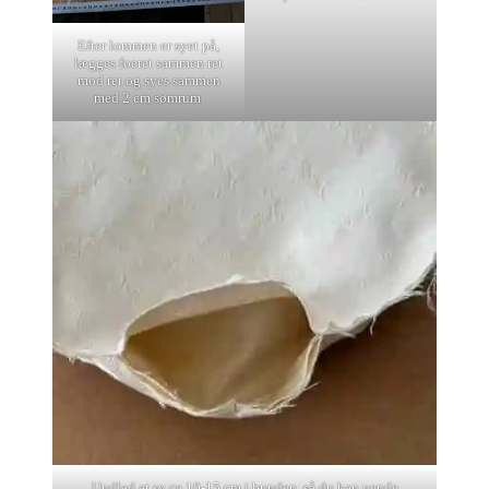
Efter lommen er syet på,
lægges foeret sammen ret
mod ret og syes sammen
med 2 cm sømrum.
Undlad at sy ca 10-15 cm i bunden, så du kan vende