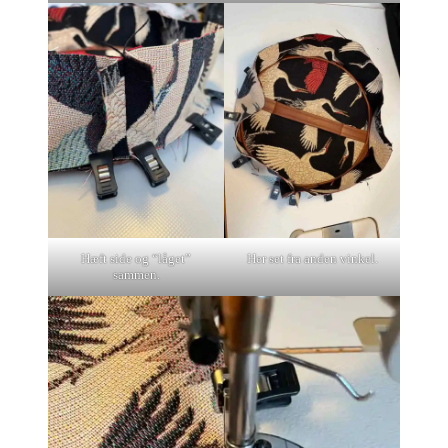
Hæft side og “låget”
Her set fra anden vinkel.
sammen.