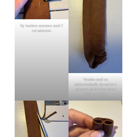
Sy hanken sammen med 2
cm sømrum.
Vendes med en
sikkerhedsnål, du sætter i
sømmen så du ikke laver
huller i skindet.