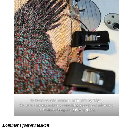
Sy bund og side sammen, samt side og “låg” .
Sy oven i samme stikning som tidligere syet ved påsyning
af tittekant, brug din lynlås trykfod.
Lommer i foeret i tasken