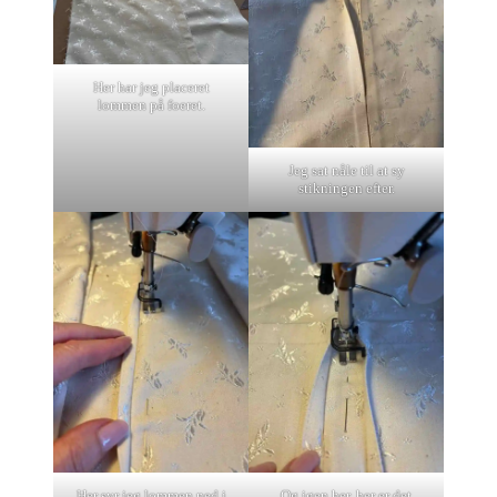
Her har jeg placeret
lommen på foeret.
Jeg sat nåle til at sy
stikningen efter.
Her syr jeg lommen ned i
Og igen her, her er det