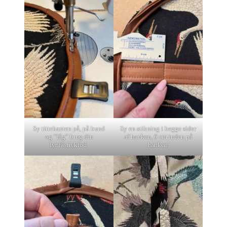
Sy tittekanten på, på bund
Sy en stikning i begge sider
og “låg” brug din
af hanken, 6 cm inden på
lynlåstrykfod.
hanken.