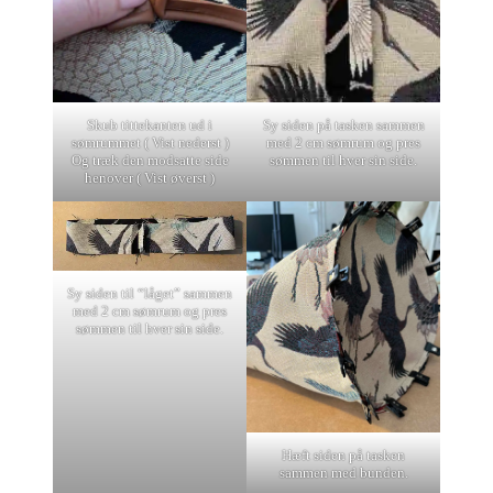
Skub tittekanten ud i
Sy siden på tasken sammen
sømrummet ( Vist nederst )
med 2 cm sømrum og pres
Og træk den modsatte side
sømmen til hver sin side.
henover ( Vist øverst )
Sy siden til “låget” sammen
med 2 cm sømrum og pres
sømmen til hver sin side.
Hæft siden på tasken
sammen med bunden.