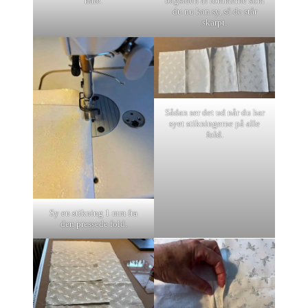
nåle.
bagsiden af lommerne som
du nu kan sy, så de står
skarpt.
Sådan ser det ud når du har
syet stikningerne på alle
fold.
Sy en stikning 1 mm fra
den pressede fold.