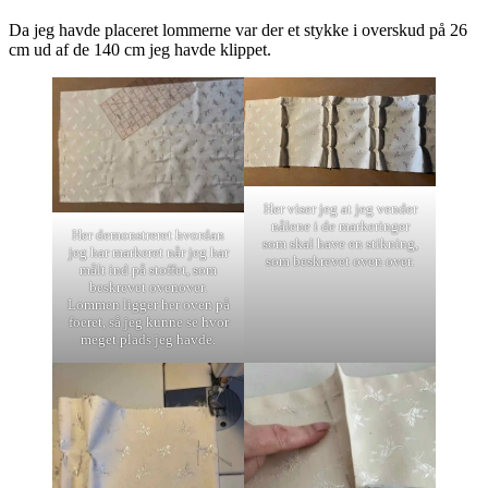
Da jeg havde placeret lommerne var der et stykke i overskud på 26
cm ud af de 140 cm jeg havde klippet.
Her viser jeg at jeg vender
nålene i de markeringer
Her demonstreret hvordan
som skal have en stikning,
jeg har markeret når jeg har
som beskrevet oven over.
målt ind på stoffet, som
beskrevet ovenover.
Lommen ligger her oven på
foeret, så jeg kunne se hvor
meget plads jeg havde.