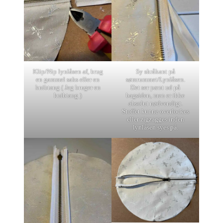
Klip/Nip lynlåsen af, brug
Sy skråkant på
en gammel saks eller en
sømrummet/Lynlåsen.
knibtang ( Jeg bruger en
Det ser pænt ud på
knibtang )
bagsiden, men er ikke
absolut nødvendigt.
Stoffet kunne overlockes
eller zigzagges inden
lynlåsen syes på.