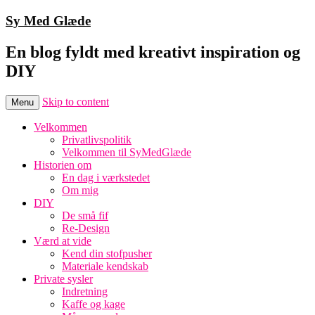
Sy Med Glæde
En blog fyldt med kreativt inspiration og
DIY
Skip to content
Menu
Velkommen
Privatlivspolitik
Velkommen til SyMedGlæde
Historien om
En dag i værkstedet
Om mig
DIY
De små fif
Re-Design
Værd at vide
Kend din stofpusher
Materiale kendskab
Private sysler
Indretning
Kaffe og kage