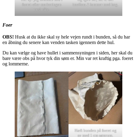
foeret efter markeringen
imellem 2 lommer med læg.
med nåle.
Foer
OBS!
Husk at du ikke skal sy hele vejen rundt i bunden, så du har
en åbning du senere kan venden tasken igennem dette hul.
Du kan vælge og have hullet i sammensyningen i siden, her skal du
bare være obs på hvor tyk din søm er. Min var ret kraftig pga. foeret
og lommerne.
Hæft bunden på foeret og
sy med 1 cm sømrum.