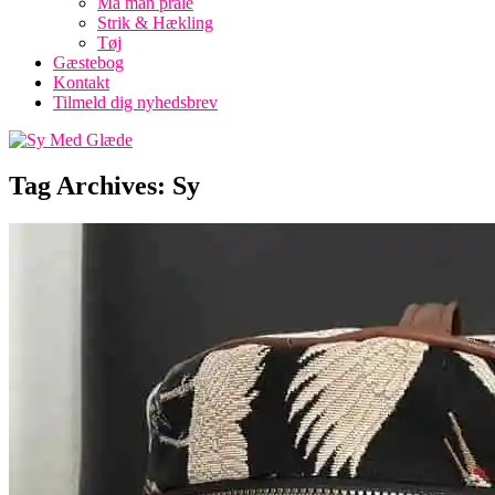
Må man prale
Strik & Hækling
Tøj
Gæstebog
Kontakt
Tilmeld dig nyhedsbrev
Tag Archives:
Sy