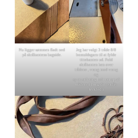
Nu ligger sømmen fladt ned
Jeg har valgt 3 tråde 8/8
på skråkantens bagside.
bomuldsgarn til at fylde
tittekanten ud. Fold
skråkanten hen over
trådene , vrang mod vrang
og
sy en stikning helt tæt op af
trådene ( Brug din lynlås
trykfod )