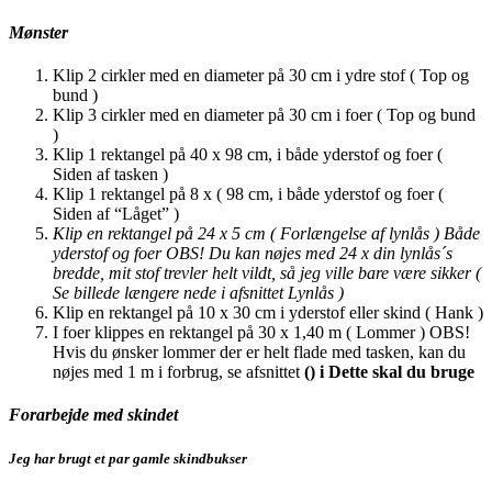
Mønster
Klip 2 cirkler med en diameter på 30 cm i ydre stof ( Top og
bund )
Klip 3 cirkler med en diameter på 30 cm i foer ( Top og bund
)
Klip 1 rektangel på 40 x 98 cm, i både yderstof og foer (
Siden af tasken )
Klip 1 rektangel på 8 x ( 98 cm, i både yderstof og foer (
Siden af “Låget” )
Klip en rektangel på 24 x 5 cm ( Forlængelse af lynlås ) Både
yderstof og foer OBS! Du kan nøjes med 24 x din lynlås´s
bredde, mit stof trevler helt vildt, så jeg ville bare være sikker (
Se billede længere nede i afsnittet Lynlås )
Klip en rektangel på 10 x 30 cm i yderstof eller skind ( Hank )
I foer klippes en rektangel på 30 x 1,40 m ( Lommer ) OBS!
Hvis du ønsker lommer der er helt flade med tasken, kan du
nøjes med 1 m i forbrug, se afsnittet
() i Dette skal du bruge
Forarbejde med skindet
Jeg har brugt et par gamle skindbukser