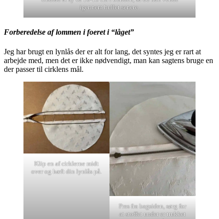
igennem hullet senere.
Forberedelse af lommen i foeret i “låget”
Jeg har brugt en lynlås der er alt for lang, det syntes jeg er rart at
arbejde med, men det er ikke nødvendigt, man kan sagtens bruge en
der passer til cirklens mål.
Klip en af cirklerne midt
over og hæft din lynlås på.
Pres fra bagsiden, sørg for
at stoffet under er trukket