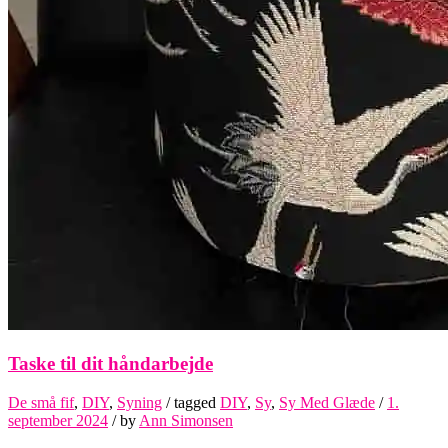
Taske til dit håndarbejde
De små fif
,
DIY
,
Syning
/ tagged
DIY
,
Sy
,
Sy Med Glæde
/
1.
september 2024
/
by
Ann Simonsen