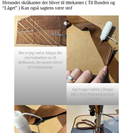
Herunder skråkanter der bliver til tittekanter ( Til Bunden og
“Låget” ) Kan også sagtens være stof
Her er jeg ved at klippe det
ene bukseben op til
skråkanter, der senere bliver
til tittekanterne.
Jeg bruger trælim ( Meget
lidt ) til at lime sømrummet
ned med.