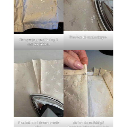
Pres hen til markeringen.
Her syer jeg en stikning 1
mm fra folden.
Pres ind mod de markerede
Nu har du en fold på