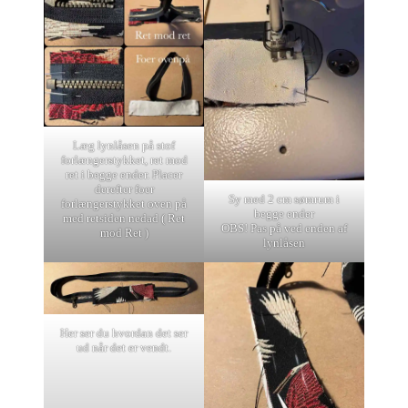
Læg lynlåsen på stof
forlængerstykket, ret mod
ret i begge ender. Placer
derefter foer
Sy med 2 cm sømrum i
forlængerstykket oven på
begge ender
med retsiden nedad ( Ret
OBS! Pas på ved enden af
mod Ret )
lynlåsen
Her ser du hvordan det ser
ud når det er vendt.