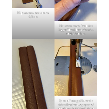
Klip sømrummet rent, ca
0,5 cm
Her ses sømmen hvor den
ligger fint til hver sin side,
midt i hanken.
Sy en stikning på hver sin
side af hanken. Jeg syr med
stinglængde 4 ( Fordi det er