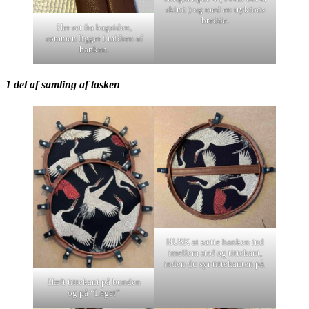
skind ) og med en trykfods
bredde.
Her set fra bagsiden,
sømmen ligger i midten af
hanken.
1 del af samling af tasken
HUSK at sætte hanken ind
imellem stof og tittekant,
inden du syr tittekanten på.
Hæft tittekant på bunden
og på “Låget”