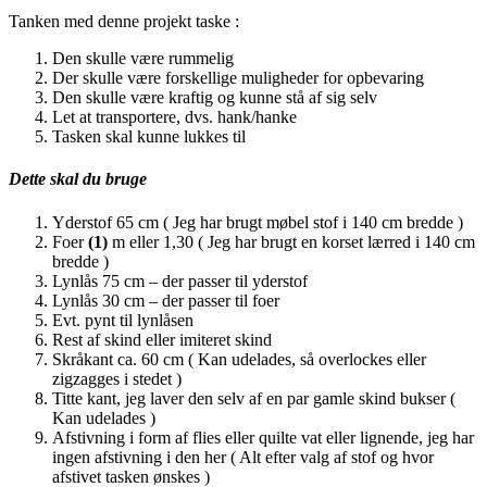
Tanken med denne projekt taske :
Den skulle være rummelig
Der skulle være forskellige muligheder for opbevaring
Den skulle være kraftig og kunne stå af sig selv
Let at transportere, dvs. hank/hanke
Tasken skal kunne lukkes til
Dette skal du bruge
Yderstof 65 cm ( Jeg har brugt møbel stof i 140 cm bredde )
Foer
(1)
m eller 1,30 ( Jeg har brugt en korset lærred i 140 cm
bredde )
Lynlås 75 cm – der passer til yderstof
Lynlås 30 cm – der passer til foer
Evt. pynt til lynlåsen
Rest af skind eller imiteret skind
Skråkant ca. 60 cm ( Kan udelades, så overlockes eller
zigzagges i stedet )
Titte kant, jeg laver den selv af en par gamle skind bukser (
Kan udelades )
Afstivning i form af flies eller quilte vat eller lignende, jeg har
ingen afstivning i den her ( Alt efter valg af stof og hvor
afstivet tasken ønskes )