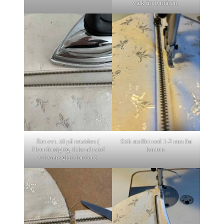
væk fra lynlåsen.
Ret evt. til på retsiden (
Stik stoffet ned 1-2 mm fra
Hver forsigtig, ikke alt stof
kanten.
vil være glad for det ).