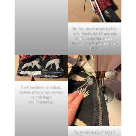
Her kan du se at mit stykke
er for bredt, det klipper jeg
til nu, så det har samme
bredde som lynlåsen ( 3 cm
bred )
Hæft lynlåsen på tasken,
midten af forlængerstykket
er midt bag i
sammensyning.
Sy lynlåsen på, så tæt på