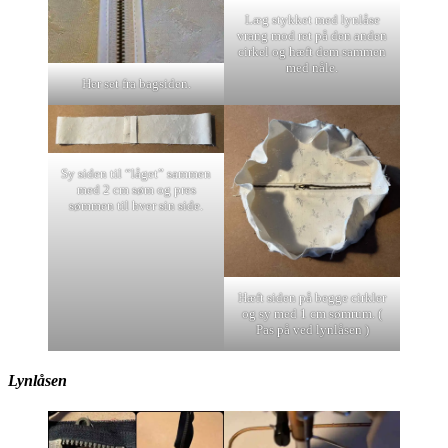
Læg stykket med lynlåse
vrang mod ret på den anden
cirkel og hæft dem sammen
med nåle.
Her set fra bagsiden.
Sy siden til “låget” sammen
med 2 cm søm og pres
sømmen til hver sin side.
Hæft siden på begge cirkler
og sy med 1 cm sømrum. (
Pas på ved lynlåsen )
Lynlåsen