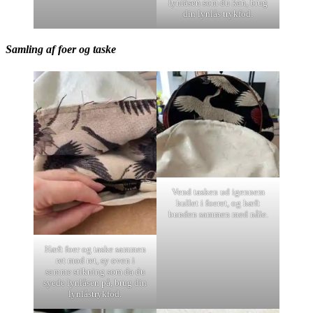
lynlåsen som du kan, brug
din lynlås trykfod.
Samling af foer og taske
Vend tasken ud igennem
hullet i foeret, og hæft
bunden sammen med nåle.
Hæft foer og taske sammen
ret mod ret, sy oven i
samme stikning som da du
syede lynlåsen på, brug din
lynlåstrykfod.