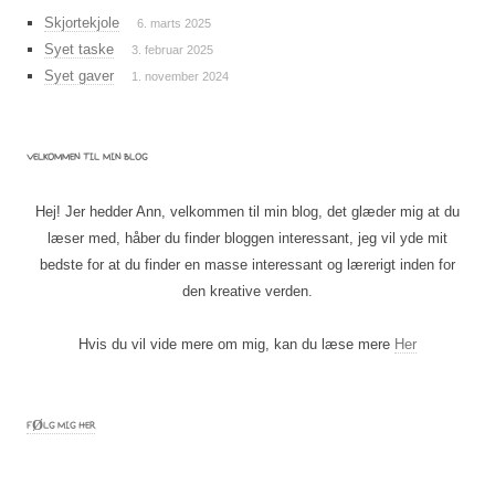
Skjortekjole
6. marts 2025
Syet taske
3. februar 2025
Syet gaver
1. november 2024
VELKOMMEN TIL MIN BLOG
Hej! Jer hedder Ann, velkommen til min blog, det glæder mig at du
læser med, håber du finder bloggen interessant, jeg vil yde mit
bedste for at du finder en masse interessant og lærerigt inden for
den kreative verden.
Hvis du vil vide mere om mig, kan du læse mere
Her
FØLG MIG HER