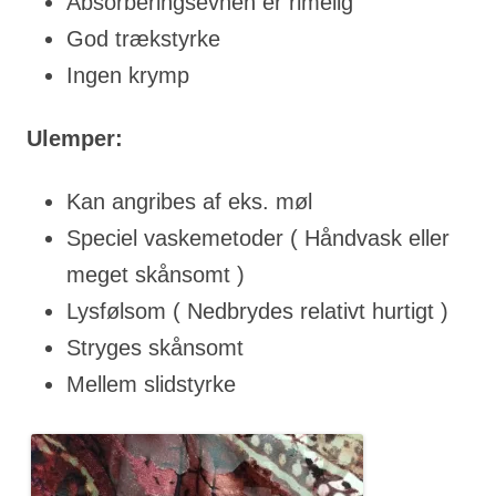
Absorberingsevnen er rimelig
God trækstyrke
Ingen krymp
Ulemper:
Kan angribes af eks. møl
Speciel vaskemetoder ( Håndvask eller
meget skånsomt )
Lysfølsom ( Nedbrydes relativt hurtigt )
Stryges skånsomt
Mellem slidstyrke