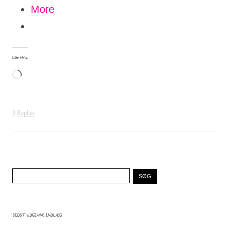
More
Like this:
Loading…
3 Replies
Søg
efter:
SIDST UDGIVNE INDLÆG