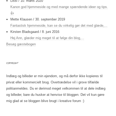
Lissi
/
10. marts 2020
Kanon god hjemmeside og med mange spændende ideer og tips.
👍
Mette Klausen
/
30. september 2019
Fantastisk hjemmeside, kan se du virkelig gør det med glæde,...
Kirsten Bladsgaard
/
8. juni 2016
Hej Ann, glæder mig meget til at følge din blog,...
Besøg gæstebogen
COPYRIGHT
Indlæg og billeder er min ejendom, og må derfor ikke kopieres til
privat eller kommercielt brug. Overtrædelse vil i grove tilfælde
politianmeldes. Du er derimod meget velkommen til at dele indlæg
og billeder, bare du husker at henvise til bloggen. Det vil kun gøre
mig glad at se bloggen blive brugt i kreative forum :)