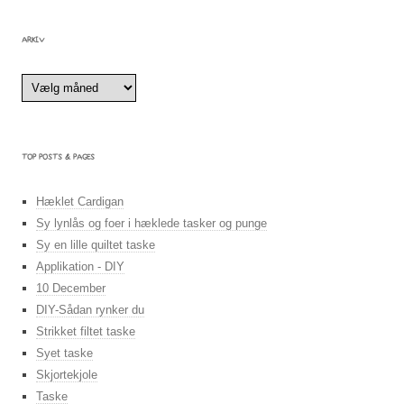
ARKIV
Arkiv
TOP POSTS & PAGES
Hæklet Cardigan
Sy lynlås og foer i hæklede tasker og punge
Sy en lille quiltet taske
Applikation - DIY
10 December
DIY-Sådan rynker du
Strikket filtet taske
Syet taske
Skjortekjole
Taske