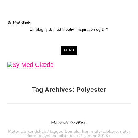
Sy Med Glæde
En blog fyldt med kreativt inspiration og DIY
Skip to content
MENU
Tag Archives:
Polyester
Materiale kendskab!
Materiale kendskab
/ tagged
Bomuld
,
hør
,
materialelære
,
natur
fibre
,
polyester
,
silke
,
uld
/
2. januar 2016
/