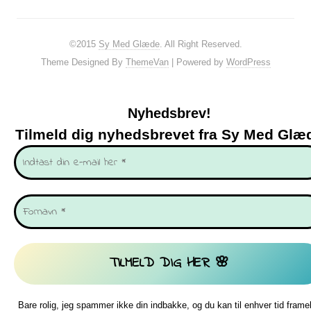
©2015
Sy Med Glæde
. All Right Reserved.
Theme Designed By
ThemeVan
| Powered by
WordPress
Nyhedsbrev!
Tilmeld dig nyhedsbrevet fra Sy Med Glæ
Bare rolig, jeg spammer ikke din indbakke, og du kan til enhver tid frame