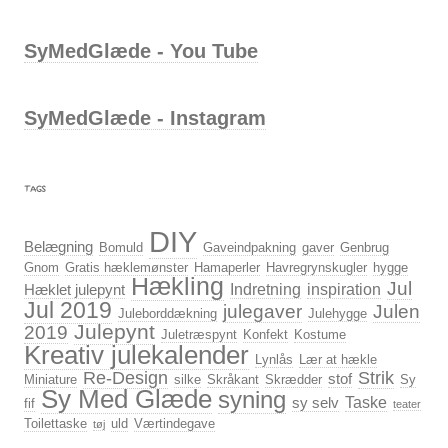
SyMedGlæde - You Tube
SyMedGlæde - Instagram
TAGS
DIY
Belægning
Bomuld
Gaveindpakning
gaver
Genbrug
Gnom
Gratis hæklemønster
Hamaperler
Havregrynskugler
hygge
Hækling
Jul
Indretning
inspiration
Hæklet julepynt
Jul 2019
julegaver
Julen
Juleborddækning
Julehygge
Julepynt
2019
Juletræspynt
Konfekt
Kostume
Kreativ julekalender
Lynlås
Lær at hækle
Re-Design
Strik
stof
Miniature
silke
Skråkant
Skrædder
Sy
Sy Med Glæde
syning
Taske
sy selv
fif
teater
Toilettaske
uld
Værtindegave
tøj