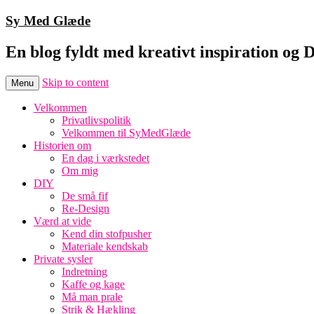
Sy Med Glæde
En blog fyldt med kreativt inspiration og 
Skip to content
Menu
Velkommen
Privatlivspolitik
Velkommen til SyMedGlæde
Historien om
En dag i værkstedet
Om mig
DIY
De små fif
Re-Design
Værd at vide
Kend din stofpusher
Materiale kendskab
Private sysler
Indretning
Kaffe og kage
Må man prale
Strik & Hækling