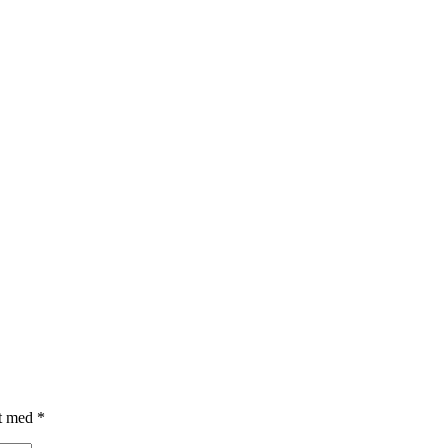
et med
*