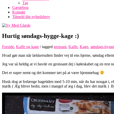
Tøj
Gæstebog
Kontakt
Tilmeld dig nyhedsbrev
Hurtig søndags-hygge-kage :)
Forside
,
Kaffe og kage
/ tagged
groisant
,
Kaffe
,
Kage
,
søndags-hygg
Hvad gør man når lækkersulten finder vej til ens hjerne, søndag efte
Jeg var så heldig at vi havde en groissant dej i køleskabet og en rest 
Det er super nemt og det kommer tæt på at være hjemmebag
Husk dog at forlænge bagetiden med 5-10 min, når du har nougat i, elle
mælk ( Æg bliver bedst, men i mangel af æg i dag, blev det mælk ) Ba