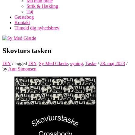
Må man prale
Strik & Hækling
Tøj
Gæstebog
Kontakt
Tilmeld dig nyhedsbrev
Skovturs tasken
DIY
/ tagged
DIY
,
Sy Med Glæde
,
syning
,
Taske
/
28. maj 2023
/
by
Ann Simonsen