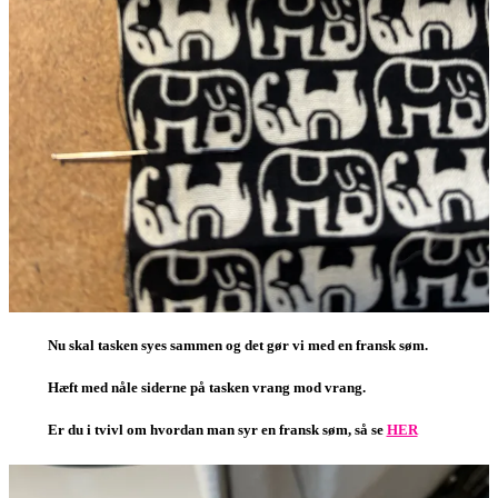
Nu skal tasken syes sammen og det gør vi med en fransk søm.
Hæft med nåle siderne på tasken vrang mod vrang.
Er du i tvivl om hvordan man syr en fransk søm, så se
HER