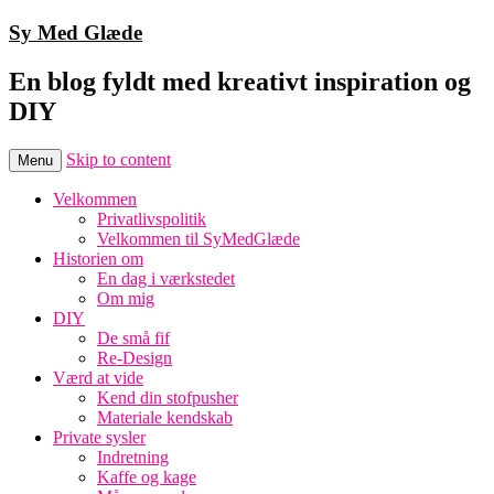
Sy Med Glæde
En blog fyldt med kreativt inspiration og
DIY
Skip to content
Menu
Velkommen
Privatlivspolitik
Velkommen til SyMedGlæde
Historien om
En dag i værkstedet
Om mig
DIY
De små fif
Re-Design
Værd at vide
Kend din stofpusher
Materiale kendskab
Private sysler
Indretning
Kaffe og kage