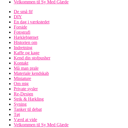
Velkommen til Sy Med Glæde
De små fif
DIY
En dag i værkstedet
Forside
Fotografi
Hæklehjørnet
Historien om
Indretning
Kaffe og kage
Kend din stofpusher
Kontakt
Må man prale
Materiale kendskab
Miniature
Om mig
Private sysler
Re-Design
Strik & Hækling
Syning
Tanker til debat
Tøj
Værd at vide
Velkommen til Sy Med Glæde