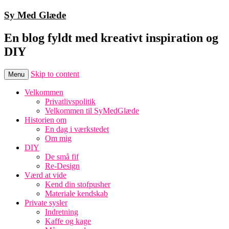
Sy Med Glæde
En blog fyldt med kreativt inspiration og
DIY
Skip to content
Menu
Velkommen
Privatlivspolitik
Velkommen til SyMedGlæde
Historien om
En dag i værkstedet
Om mig
DIY
De små fif
Re-Design
Værd at vide
Kend din stofpusher
Materiale kendskab
Private sysler
Indretning
Kaffe og kage