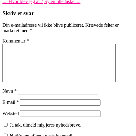
←
Hvor blev jeg af ?
Sy en lille taske
→
Skriv et svar
Din e-mailadresse vil ikke blive publiceret.
Krævede felter er
markeret med
*
Kommentar
*
Navn
*
E-mail
*
Websted
Ja tak, tilmeld mig jeres nyhedsbreve.
Notify me of new posts by email.