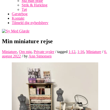
Må man prale
Strik & Hækling
Tøj
Gæstebog
Kontakt
Tilmeld dig nyhedsbrev
Min miniature rejse
Miniature
,
Om mig
,
Private sysler
/ tagged
1:12
,
1:16
,
Miniature
/
6.
august 2022
/
by
Ann Simonsen