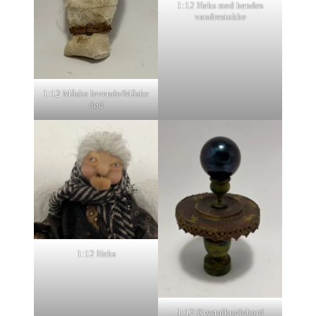
1:12 Heks med hendes
vandrestokke
1:12 Måske levende/Måske
død
1:12 Heks
1:12 Krystalkuglebord