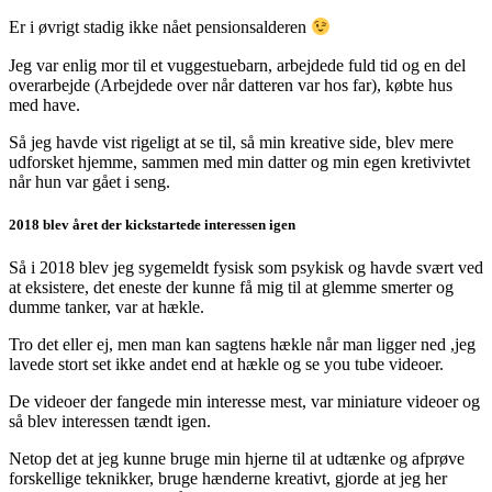
Er i øvrigt stadig ikke nået pensionsalderen
Jeg var enlig mor til et vuggestuebarn, arbejdede fuld tid og en del
overarbejde (Arbejdede over når datteren var hos far), købte hus
med have.
Så jeg havde vist rigeligt at se til, så min kreative side, blev mere
udforsket hjemme, sammen med min datter og min egen kretivivtet
når hun var gået i seng.
2018 blev året der kickstartede interessen igen
Så i 2018 blev jeg sygemeldt fysisk som psykisk og havde svært ved
at eksistere, det eneste der kunne få mig til at glemme smerter og
dumme tanker, var at hækle.
Tro det eller ej, men man kan sagtens hækle når man ligger ned ,jeg
lavede stort set ikke andet end at hækle og se you tube videoer.
De videoer der fangede min interesse mest, var miniature videoer og
så blev interessen tændt igen.
Netop det at jeg kunne bruge min hjerne til at udtænke og afprøve
forskellige teknikker, bruge hænderne kreativt, gjorde at jeg her