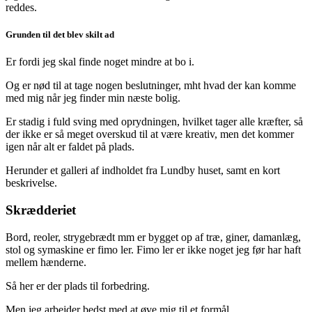
reddes.
Grunden til det blev skilt ad
Er fordi jeg skal finde noget mindre at bo i.
Og er nød til at tage nogen beslutninger, mht hvad der kan komme
med mig når jeg finder min næste bolig.
Er stadig i fuld sving med oprydningen, hvilket tager alle kræfter, så
der ikke er så meget overskud til at være kreativ, men det kommer
igen når alt er faldet på plads.
Herunder et galleri af indholdet fra Lundby huset, samt en kort
beskrivelse.
Skrædderiet
Bord, reoler, strygebrædt mm er bygget op af træ, giner, damanlæg,
stol og symaskine er fimo ler. Fimo ler er ikke noget jeg før har haft
mellem hænderne.
Så her er der plads til forbedring.
Men jeg arbejder bedst med at øve mig til et formål.