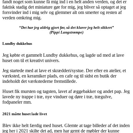
fandt noget som kunne få mig ind i en helt anden verden, og det er
faktisk stadig det miniature gør for mig, jeg bliver så optaget at jeg
forsvinder ind i mig selv og glemmer alt om smerter og resten af
verden omkring mig.
“Det har jeg aldrig gjort før, så det klarer jeg helt sikkert”
(Pippi Langstrømpe)
Lundby dukkehus
Jeg købte et gammelt Lundby dukkehus, og lagde ud med at lave
huset om til et kreativt univers.
Jeg startede med at lave et skrædderi/systue. Der efter en atelier, et
værksted, en keramiker plads, en cafe og til sidst en butik der
indeholdt det værkstederne fremstillede.
Huset fik mursten og tagsten, lavet af æggebakker og andet pap. Jeg
lavede ny trappe i træ, nye vinduer og døre i træ, trægulve,
fodpaneler mm.
2021 måtte huset lade livet
Blev ikke helt færdig med huset. Glemte at tage billeder af det inden
jeg her i 2021 skilte det ad, men har gemt de møbler der kunne