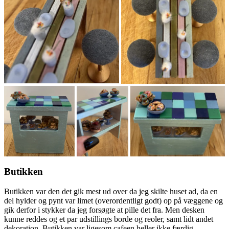
Butikken
Butikken var den det gik mest ud over da jeg skilte huset ad, da en
del hylder og pynt var limet (overordentligt godt) op på væggene og
gik derfor i stykker da jeg forsøgte at pille det fra. Men desken
kunne reddes og et par udstillings borde og reoler, samt lidt andet
dekoration. Butikken var ligesom cafeen heller ikke færdig.