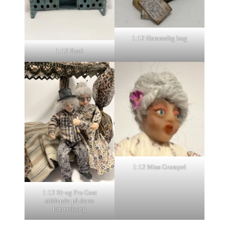
1:12 Hemmelig bog
1:12 Reol
1:12 Miss Grumpel
1:12 Hr og Fru Gost
siddende på deres
himmelseng