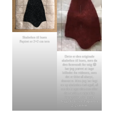
Skabelon til huen
Papiret er 2×2 cm tern
Dette er den originale
skabelon til huen, men da
den forsvandt for mig 😬
har jeg prøvet at tage
billedet fra videoen, men
det er ikke så skarpt,
desværre. Men jeg har lagt
en ny skabelon ind også, så
om du bruger den ene eller
den anden, er egentlig
ligegyldigt, de passer
begge til nissen. Parpiret er
2×2 cm tern