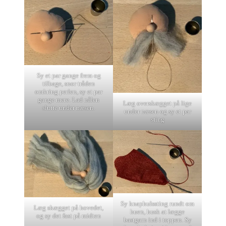
Sy et par gange frem og
tilbage, snor tråden
omkring perlen, sy et par
gange mere. Lad nålen
Læg overskægget på lige
slutte under næsen.
under næsen og sy et par
sting
Sy knaphulssting rundt om
Læg skægget på hovedet,
huen, husk at lægge
og sy det fast på midten
bastgarn ind i toppen. Sy