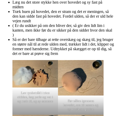
Læg nu det store stykke hen over hovedet og sy fast på
midten
Træk huen på hovedet, den er stram og det er meningen, så
den kan sidde fast på hovedet. Fordel ulden, så der er uld hele
vejen rundt
( Er du usikker på om den bliver der, så giv den lidt lim i
kanten, men ikke før du er sikker på den sidder hvor den skal
)
Så er der bare tilbage at rette overskæg og skæg til, jeg bruger
en større nål til at rede ulden med, trækker lidt i det, klipper og
former med hænderne. Udtrykket på skægget er op til dig, så
det er bare at prøve sig frem
Lav rynketråd i trico
cirklen, læg perle og vat i
Før nålen igennem
og træk til, og sy sammen
hovedet, om til næsen og
sy rundt om perlen