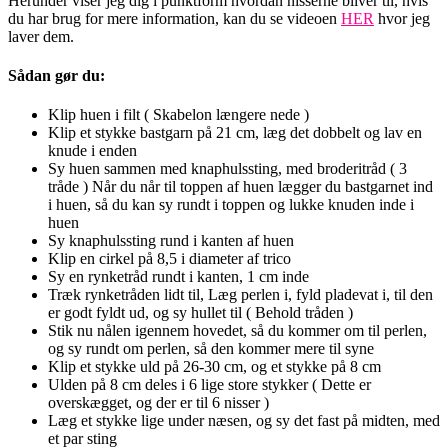
Herunder viser jeg dig i punktform hvordan nisserne bliver til, hvis
du har brug for mere information, kan du se videoen
HER
hvor jeg
laver dem.
Sådan gør du:
Klip huen i filt ( Skabelon længere nede )
Klip et stykke bastgarn på 21 cm, læg det dobbelt og lav en
knude i enden
Sy huen sammen med knaphulssting, med broderitråd ( 3
tråde ) Når du når til toppen af huen lægger du bastgarnet ind
i huen, så du kan sy rundt i toppen og lukke knuden inde i
huen
Sy knaphulssting rund i kanten af huen
Klip en cirkel på 8,5 i diameter af trico
Sy en rynketråd rundt i kanten, 1 cm inde
Træk rynketråden lidt til, Læg perlen i, fyld pladevat i, til den
er godt fyldt ud, og sy hullet til ( Behold tråden )
Stik nu nålen igennem hovedet, så du kommer om til perlen,
og sy rundt om perlen, så den kommer mere til syne
Klip et stykke uld på 26-30 cm, og et stykke på 8 cm
Ulden på 8 cm deles i 6 lige store stykker ( Dette er
overskægget, og der er til 6 nisser )
Læg et stykke lige under næsen, og sy det fast på midten, med
et par sting