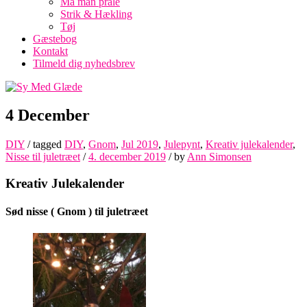
Må man prale
Strik & Hækling
Tøj
Gæstebog
Kontakt
Tilmeld dig nyhedsbrev
4 December
DIY
/ tagged
DIY
,
Gnom
,
Jul 2019
,
Julepynt
,
Kreativ julekalender
,
Nisse til juletræet
/
4. december 2019
/
by
Ann Simonsen
Kreativ Julekalender
Sød nisse ( Gnom ) til juletræet