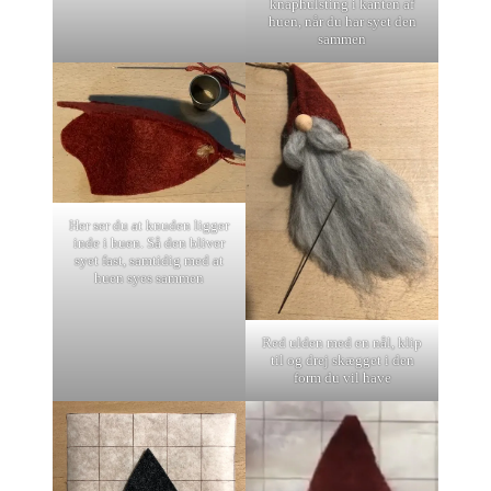
knaphulsting i kanten af
huen, når du har syet den
sammen
Her ser du at knuden ligger
inde i huen. Så den bliver
syet fast, samtidig med at
huen syes sammen
Red ulden med en nål, klip
til og drej skægget i den
form du vil have