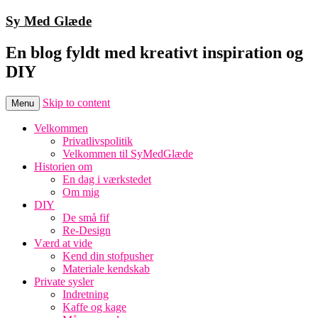
Sy Med Glæde
En blog fyldt med kreativt inspiration og
DIY
Skip to content
Menu
Velkommen
Privatlivspolitik
Velkommen til SyMedGlæde
Historien om
En dag i værkstedet
Om mig
DIY
De små fif
Re-Design
Værd at vide
Kend din stofpusher
Materiale kendskab
Private sysler
Indretning
Kaffe og kage