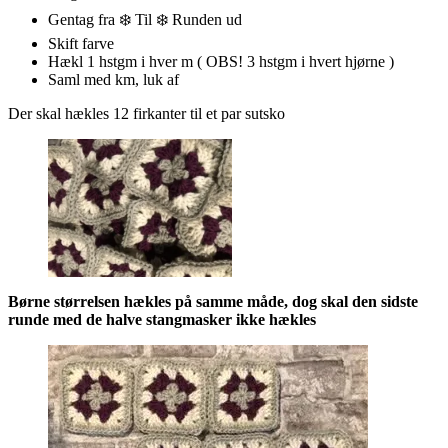
Gentag fra ❄️ Til ❄️ Runden ud
Skift farve
Hækl 1 hstgm i hver m ( OBS! 3 hstgm i hvert hjørne )
Saml med km, luk af
Der skal hækles 12 firkanter til et par sutsko
Børne størrelsen hækles på samme måde, dog skal den sidste
runde med de halve stangmasker ikke hækles