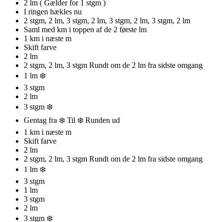
2 lm ( Gælder for 1 stgm )
I ringen hækles nu
2 stgm, 2 lm, 3 stgm, 2 lm, 3 stgm, 2 lm, 3 stgm, 2 lm
Saml med km i toppen af de 2 første lm
1 km i næste m
Skift farve
2 lm
2 stgm, 2 lm, 3 stgm Rundt om de 2 lm fra sidste omgang
1 lm ❄️
3 stgm
2 lm
3 stgm ❄️
Gentag fra ❄️ Til ❄️ Runden ud
1 km i næste m
Skift farve
2 lm
2 stgm, 2 lm, 3 stgm Rundt om de 2 lm fra sidste omgang
1 lm ❄️
3 stgm
1 lm
3 stgm
2 lm
3 stgm ❄️