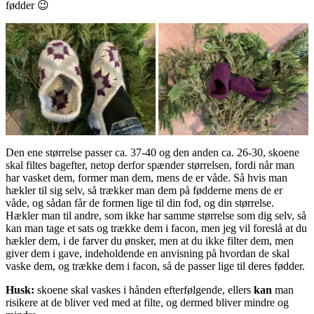
fødder 😉
Den ene størrelse passer ca. 37-40 og den anden ca. 26-30, skoene
skal filtes bagefter, netop derfor spænder størrelsen, fordi når man
har vasket dem, former man dem, mens de er våde. Så hvis man
hækler til sig selv, så trækker man dem på fødderne mens de er
våde, og sådan får de formen lige til din fod, og din størrelse.
Hækler man til andre, som ikke har samme størrelse som dig selv, så
kan man tage et sats og trække dem i facon, men jeg vil foreslå at du
hækler dem, i de farver du ønsker, men at du ikke filter dem, men
giver dem i gave, indeholdende en anvisning på hvordan de skal
vaske dem, og trække dem i facon, så de passer lige til deres fødder.
Husk:
skoene skal vaskes i hånden efterfølgende, ellers
kan
man
risikere at de bliver ved med at filte, og dermed bliver mindre og