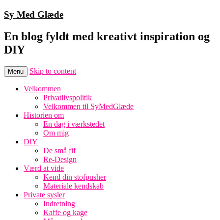
Sy Med Glæde
En blog fyldt med kreativt inspiration og
DIY
Skip to content
Menu
Velkommen
Privatlivspolitik
Velkommen til SyMedGlæde
Historien om
En dag i værkstedet
Om mig
DIY
De små fif
Re-Design
Værd at vide
Kend din stofpusher
Materiale kendskab
Private sysler
Indretning
Kaffe og kage