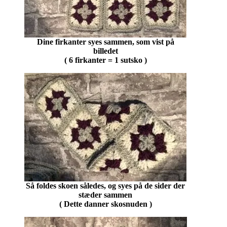
Dine firkanter syes sammen, som vist på
billedet
( 6 firkanter = 1 sutsko )
Så foldes skoen således, og syes på de sider der
stæder sammen
( Dette danner skosnuden )