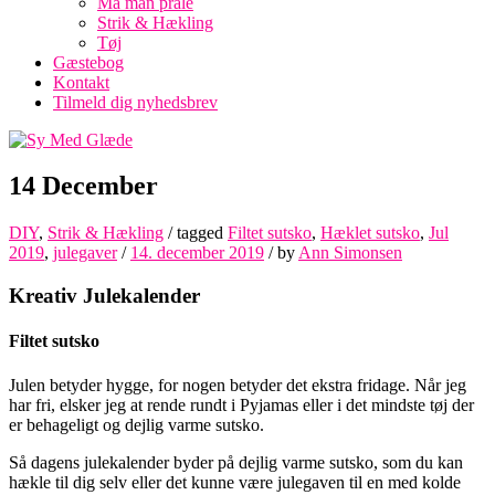
Må man prale
Strik & Hækling
Tøj
Gæstebog
Kontakt
Tilmeld dig nyhedsbrev
14 December
DIY
,
Strik & Hækling
/ tagged
Filtet sutsko
,
Hæklet sutsko
,
Jul
2019
,
julegaver
/
14. december 2019
/
by
Ann Simonsen
Kreativ Julekalender
Filtet sutsko
Julen betyder hygge, for nogen betyder det ekstra fridage. Når jeg
har fri, elsker jeg at rende rundt i Pyjamas eller i det mindste tøj der
er behageligt og dejlig varme sutsko.
Så dagens julekalender byder på dejlig varme sutsko, som du kan
hækle til dig selv eller det kunne være julegaven til en med kolde