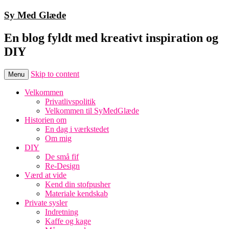
Sy Med Glæde
En blog fyldt med kreativt inspiration og
DIY
Skip to content
Menu
Velkommen
Privatlivspolitik
Velkommen til SyMedGlæde
Historien om
En dag i værkstedet
Om mig
DIY
De små fif
Re-Design
Værd at vide
Kend din stofpusher
Materiale kendskab
Private sysler
Indretning
Kaffe og kage