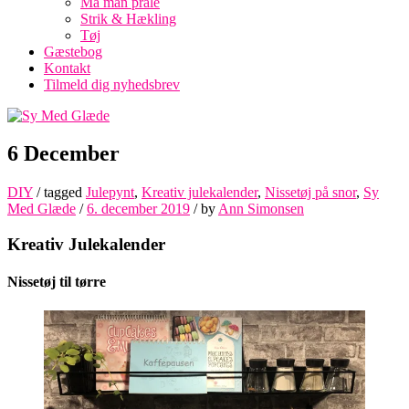
Må man prale
Strik & Hækling
Tøj
Gæstebog
Kontakt
Tilmeld dig nyhedsbrev
6 December
DIY
/ tagged
Julepynt
,
Kreativ julekalender
,
Nissetøj på snor
,
Sy
Med Glæde
/
6. december 2019
/
by
Ann Simonsen
Kreativ Julekalender
Nissetøj til tørre