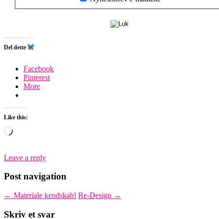
Del dette
Facebook
Pinterest
More
Like this:
Loading…
Leave a reply
Post navigation
←
Materiale kendskab!
Re-Design
→
Skriv et svar