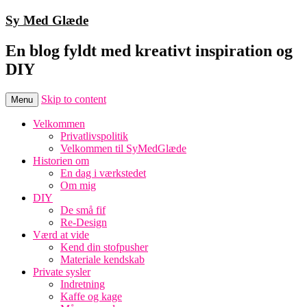
Sy Med Glæde
En blog fyldt med kreativt inspiration og
DIY
Skip to content
Menu
Velkommen
Privatlivspolitik
Velkommen til SyMedGlæde
Historien om
En dag i værkstedet
Om mig
DIY
De små fif
Re-Design
Værd at vide
Kend din stofpusher
Materiale kendskab
Private sysler
Indretning
Kaffe og kage