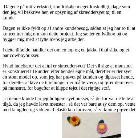
Dagene på mit værksted, kan forløbe meget forskelligt, dage som
den jeg vil beskrive her, er opsyning af skræddersyet tøj til en
kunde.
Dagen er ikke fyldt op af andre kundebesøg, sådan at jeg har ro til at
koncentrer mig om kun dette projekt. Jeg sætter en lydbog på og
hygger mig med at lytte mens jeg arbejder.
I dette tilfælde handler det om en top og en jakke i thai silke og et
par cowboybukser.
Hvad indebærer det at tøj er skræddersyet? Det vil sige at mønstret
er konstrueret til kunden efter hendes egne mål, derefter er der syet
en stout model op, som jeg har prøvet på kunden og tilpasset hende,
for derefter at lave de tilretninger der måtte være, og fører dem over
på mønstret, for bagefter at klippe tøjet i det rigtige stof.
Til denne kunde har jeg tidligere syet bukser, så derfor var de lette at
tilgå, da jeg havde lavet mønster , så det var bare at sy dem op, vente
med længden og vidden af elastikken foroven, så vi kunne prøve det