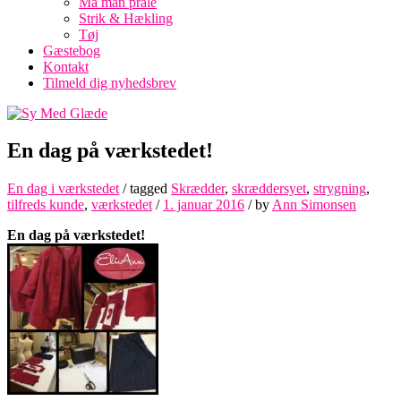
Må man prale
Strik & Hækling
Tøj
Gæstebog
Kontakt
Tilmeld dig nyhedsbrev
En dag på værkstedet!
En dag i værkstedet
/ tagged
Skrædder
,
skræddersyet
,
strygning
,
tilfreds kunde
,
værkstedet
/
1. januar 2016
/
by
Ann Simonsen
En dag på værkstedet!