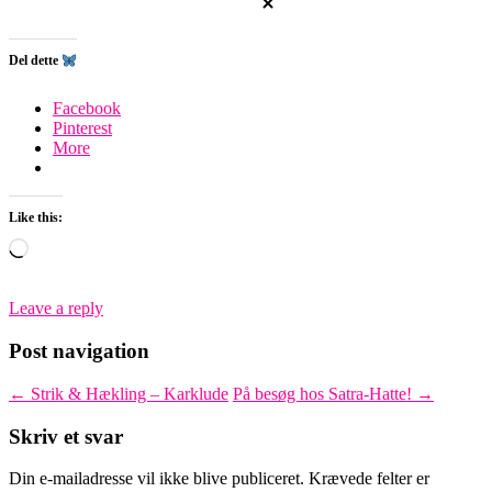
Del dette
Facebook
Pinterest
More
Like this:
Loading…
Leave a reply
Post navigation
←
Strik & Hækling – Karklude
På besøg hos Satra-Hatte!
→
Skriv et svar
Din e-mailadresse vil ikke blive publiceret.
Krævede felter er