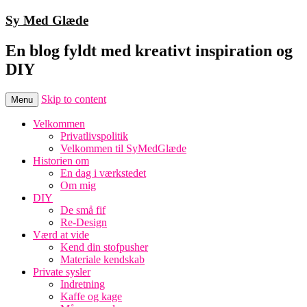
Sy Med Glæde
En blog fyldt med kreativt inspiration og
DIY
Skip to content
Menu
Velkommen
Privatlivspolitik
Velkommen til SyMedGlæde
Historien om
En dag i værkstedet
Om mig
DIY
De små fif
Re-Design
Værd at vide
Kend din stofpusher
Materiale kendskab
Private sysler
Indretning
Kaffe og kage