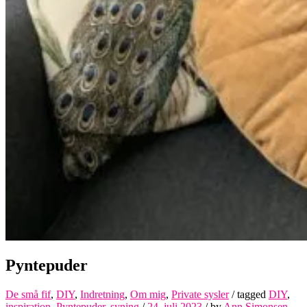
Pyntepuder
De små fif
,
DIY
,
Indretning
,
Om mig
,
Private sysler
/ tagged
DIY
,
inspiration
,
Pyntepuder
,
syning
/
24. juli 2023
/
by
Ann Simonsen