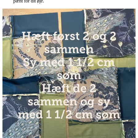
pænt for dit øje.