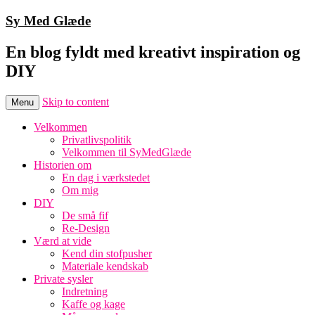
Sy Med Glæde
En blog fyldt med kreativt inspiration og
DIY
Skip to content
Menu
Velkommen
Privatlivspolitik
Velkommen til SyMedGlæde
Historien om
En dag i værkstedet
Om mig
DIY
De små fif
Re-Design
Værd at vide
Kend din stofpusher
Materiale kendskab
Private sysler
Indretning
Kaffe og kage