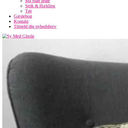
Må man prale
Strik & Hækling
Tøj
Gæstebog
Kontakt
Tilmeld dig nyhedsbrev