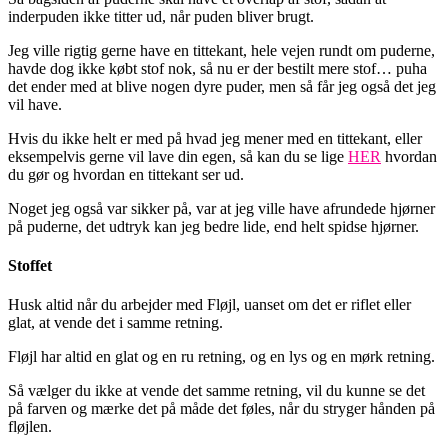
inderpuden ikke titter ud, når puden bliver brugt.
Jeg ville rigtig gerne have en tittekant, hele vejen rundt om puderne,
havde dog ikke købt stof nok, så nu er der bestilt mere stof… puha
det ender med at blive nogen dyre puder, men så får jeg også det jeg
vil have.
Hvis du ikke helt er med på hvad jeg mener med en tittekant, eller
eksempelvis gerne vil lave din egen, så kan du se lige
HER
hvordan
du gør og hvordan en tittekant ser ud.
Noget jeg også var sikker på, var at jeg ville have afrundede hjørner
på puderne, det udtryk kan jeg bedre lide, end helt spidse hjørner.
Stoffet
Husk altid når du arbejder med Fløjl, uanset om det er riflet eller
glat, at vende det i samme retning.
Fløjl har altid en glat og en ru retning, og en lys og en mørk retning.
Så vælger du ikke at vende det samme retning, vil du kunne se det
på farven og mærke det på måde det føles, når du stryger hånden på
fløjlen.