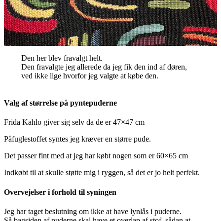
Den her blev fravalgt helt.
Den fravalgte jeg allerede da jeg fik den ind af døren,
ved ikke lige hvorfor jeg valgte at købe den.
Valg af størrelse på pyntepuderne
Frida Kahlo giver sig selv da de er 47×47 cm
Påfuglestoffet syntes jeg kræver en større pude.
Det passer fint med at jeg har købt nogen som er 60×65 cm
Indkøbt til at skulle støtte mig i ryggen, så det er jo helt perfekt.
Overvejelser i forhold til syningen
Jeg har taget beslutning om ikke at have lynlås i puderne.
Så bagsiden af puderne skal have et overlap af stof, sådan at