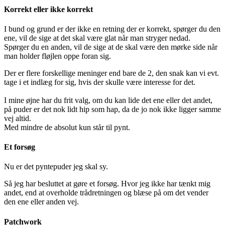
Korrekt eller ikke korrekt
I bund og grund er der ikke en retning der er korrekt, spørger du den
ene, vil de sige at det skal være glat når man stryger nedad.
Spørger du en anden, vil de sige at de skal være den mørke side når
man holder fløjlen oppe foran sig.
Der er flere forskellige meninger end bare de 2, den snak kan vi evt.
tage i et indlæg for sig, hvis der skulle være interesse for det.
I mine øjne har du frit valg, om du kan lide det ene eller det andet,
på puder er det nok lidt hip som hap, da de jo nok ikke ligger samme
vej altid.
Med mindre de absolut kun står til pynt.
Et forsøg
Nu er det pyntepuder jeg skal sy.
Så jeg har besluttet at gøre et forsøg. Hvor jeg ikke har tænkt mig
andet, end at overholde trådretningen og blæse på om det vender
den ene eller anden vej.
Patchwork