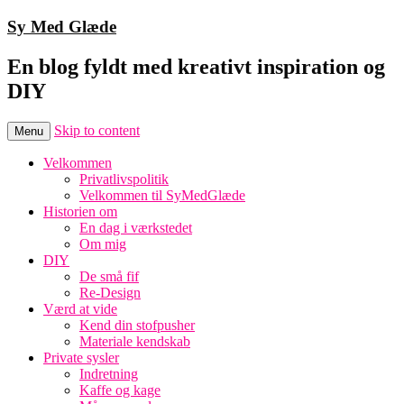
Sy Med Glæde
En blog fyldt med kreativt inspiration og
DIY
Skip to content
Menu
Velkommen
Privatlivspolitik
Velkommen til SyMedGlæde
Historien om
En dag i værkstedet
Om mig
DIY
De små fif
Re-Design
Værd at vide
Kend din stofpusher
Materiale kendskab
Private sysler
Indretning
Kaffe og kage