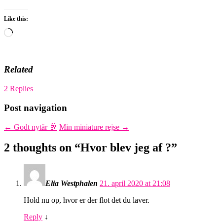
Like this:
Loading…
Related
2 Replies
Post navigation
←
Godt nytår 🥂
Min miniature rejse
→
2 thoughts on “
Hvor blev jeg af ?
”
Elia Westphalen
21. april 2020 at 21:08
Hold nu op, hvor er der flot det du laver.
Reply
↓