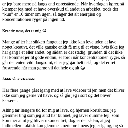
er jeg bare mere på langs end opretstående. Når hverdagen kører, så
kæmper jeg med at have overskud til andet en arbejdet, trods det
“kun” er 10 timer om ugen, så tager det alt energien og
koncentrationen ryger på ingen tid.
Kreativ tosse, det er mig 😉
Mange af jer har sikkert fanget at jeg ikke kan leve uden at lave
noget kreativt, det ville ganske enklt få mig til at visne, hvis ikke jeg
har gang i et eller andet, og sådan er det stadig, grunden til det ikke
har kommet jer til gode endnu, er fordi når koncentrationen ryger, så
går det enten vildt langsomt, eller jeg går helt i stå, og det er ret
frustrende når man gerne vil det hele og alt 😀
Åhhh Så irreterende
Har flere gange gået igang med at lave videoer til jer, men det bliver
ikke som jeg gerne vil have, og så går jeg i sort og det bliver
kasseret.
Alting tar længere tid for mig at lave, og hjernen kortslutter, jeg
glemmer ting som jeg altid har kunnet, jeg laver dumme fejl, som
kommer af at jeg bliver ukoncentret, dog er det sådan, at jeg
indimellem faktisk kan glemme smerterne imens jeg er igang, og så