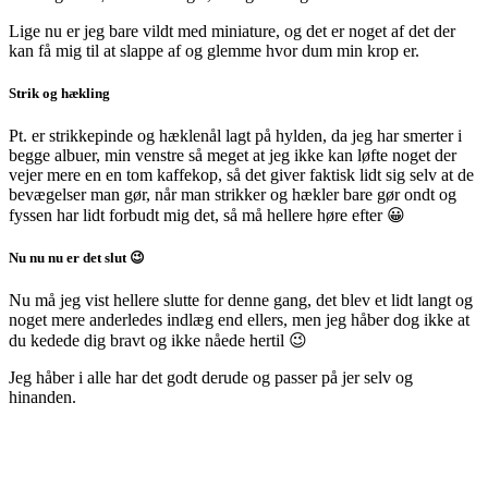
Lige nu er jeg bare vildt med miniature, og det er noget af det der
kan få mig til at slappe af og glemme hvor dum min krop er.
Strik og hækling
Pt. er strikkepinde og hæklenål lagt på hylden, da jeg har smerter i
begge albuer, min venstre så meget at jeg ikke kan løfte noget der
vejer mere en en tom kaffekop, så det giver faktisk lidt sig selv at de
bevægelser man gør, når man strikker og hækler bare gør ondt og
fyssen har lidt forbudt mig det, så må hellere høre efter 😀
Nu nu nu er det slut 😉
Nu må jeg vist hellere slutte for denne gang, det blev et lidt langt og
noget mere anderledes indlæg end ellers, men jeg håber dog ikke at
du kedede dig bravt og ikke nåede hertil 😉
Jeg håber i alle har det godt derude og passer på jer selv og
hinanden.