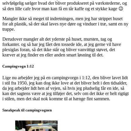
selvfølgelig sælger hvad der bliver produkseret på værkstederne, og
så den lille cafe hvor man kan få en tår kaffe og et stykke kage 😉
Mangler ikke så meget til indretningen, men jeg har strippet huset
for alt plastik, så der skal laves nye døre og vinduer i træ, samt en ny
trappe.
Derudover mangler alt det yderste på huset, mursten, tag og
forkanter. og så har jeg fået den tossede ide, at jeg gerne vil have
plexiglas foran, så det ikke står og bliver vanvittigt støvet, det
kræver at jeg finder en eller anden smart løsning til det.
Campingvogn 1:12
Lige nu arbejder jeg på en campingvorgn i 1:12, den bliver lavet lidt
i stil fra 1950, jeg kan dog ikke love at det bliver helt i den tidsalder,
da jeg arbejder lidt hen af vejen, så hvis jeg pludselig får en ide, så
kan det sagtens være at jeg tilføjer det, selv om det ikke er helt rigtigt
i stilen, men det skal nok komme til at hænge fint sammen.
Sneakpeak til campingvognen