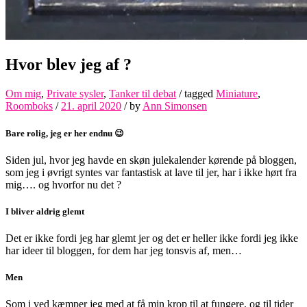
Hvor blev jeg af ?
Om mig
,
Private sysler
,
Tanker til debat
/ tagged
Miniature
,
Roomboks
/
21. april 2020
/
by
Ann Simonsen
Bare rolig, jeg er her endnu 😉
Siden jul, hvor jeg havde en skøn julekalender kørende på bloggen,
som jeg i øvrigt syntes var fantastisk at lave til jer, har i ikke hørt fra
mig…. og hvorfor nu det ?
I bliver aldrig glemt
Det er ikke fordi jeg har glemt jer og det er heller ikke fordi jeg ikke
har ideer til bloggen, for dem har jeg tonsvis af, men…
Men
Som i ved kæmper jeg med at få min krop til at fungere, og til tider