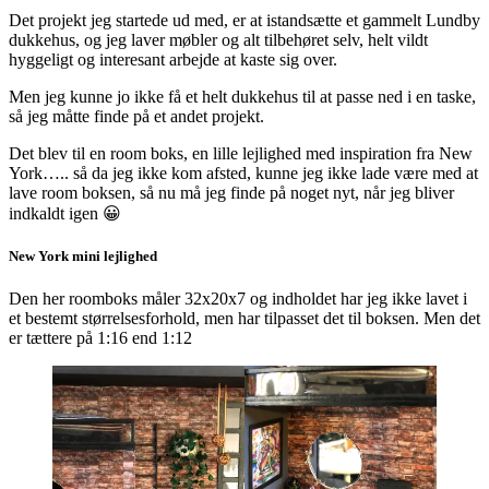
Det projekt jeg startede ud med, er at istandsætte et gammelt Lundby
dukkehus, og jeg laver møbler og alt tilbehøret selv, helt vildt
hyggeligt og interesant arbejde at kaste sig over.
Men jeg kunne jo ikke få et helt dukkehus til at passe ned i en taske,
så jeg måtte finde på et andet projekt.
Det blev til en room boks, en lille lejlighed med inspiration fra New
York….. så da jeg ikke kom afsted, kunne jeg ikke lade være med at
lave room boksen, så nu må jeg finde på noget nyt, når jeg bliver
indkaldt igen 😀
New York mini lejlighed
Den her roomboks måler 32x20x7 og indholdet har jeg ikke lavet i
et bestemt størrelsesforhold, men har tilpasset det til boksen. Men det
er tættere på 1:16 end 1:12