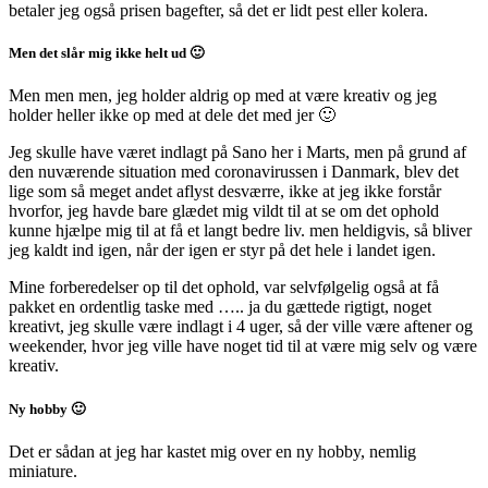
betaler jeg også prisen bagefter, så det er lidt pest eller kolera.
Men det slår mig ikke helt ud 🙂
Men men men, jeg holder aldrig op med at være kreativ og jeg
holder heller ikke op med at dele det med jer 🙂
Jeg skulle have været indlagt på Sano her i Marts, men på grund af
den nuværende situation med coronavirussen i Danmark, blev det
lige som så meget andet aflyst desværre, ikke at jeg ikke forstår
hvorfor, jeg havde bare glædet mig vildt til at se om det ophold
kunne hjælpe mig til at få et langt bedre liv. men heldigvis, så bliver
jeg kaldt ind igen, når der igen er styr på det hele i landet igen.
Mine forberedelser op til det ophold, var selvfølgelig også at få
pakket en ordentlig taske med ….. ja du gættede rigtigt, noget
kreativt, jeg skulle være indlagt i 4 uger, så der ville være aftener og
weekender, hvor jeg ville have noget tid til at være mig selv og være
kreativ.
Ny hobby 🙂
Det er sådan at jeg har kastet mig over en ny hobby, nemlig
miniature.