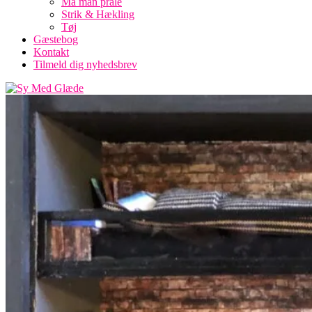
Må man prale
Strik & Hækling
Tøj
Gæstebog
Kontakt
Tilmeld dig nyhedsbrev