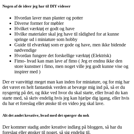
Nogen af de ideer jeg har til DIY videoer
Hvordan laver man planter og potter
Diverse former for møbler
Hvilket værktøj er godt og have
Hvilke materialer skal jeg have til rådighed for at kunne
springe ud i miniature som hobby
Guide til elværktøj som er gode og have, men ikke bidende
nødvendige
Hvordan fungere det forskellige værktøj (Elektrisk)
Fimo- hvad kan man lave af fimo ( Jeg er endnu ikke den
store kunstner i fimo, men noget ville jeg godt kunne vise og
inspirer med )
Der er vanvittigt meget man kan inden for miniature, og for mig har
det været en helt fantastisk verden at bevæge mig ind på, så er du
nysgerrig på det, og ikke ved hvor du skal starte, eller hvad du kan
starte med, så skriv endelig hvis jeg kan hjælpe dig igang, eller hvis
du har et foreslag eller ønske til en video jeg skal lave.
Alt det andet kreative, hvad med det spørger du nok
Der kommer stadig andre kreative indlæg på bloggen, så har du
foreslag eller ønsker til noget, så sig endelig til.